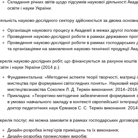
Складання річних звітів щодо підсумків наукової діяльності Акад
освіти і науки України.
іяльність науково-дослідного сектору здійснюється за двома основ
Організація наукового процесу в Академії в межах другої полов
Проведення науково-дослідної роботи в рамках державних про
Проведення науково-дослідної роботи в рамках господарських д
та організаціями на замовлення науково-технічної продукції Ака
ерелік науково-дослідних робіт, що фінансуються за рахунок кошті
світи і науки України (2014 р.):
Фундаментальна: «Методичні аспекти теорії творчості, матриці 
мистецтва при формуванні світоглядних понять». Науковий кері
мистецтвознавства Соколюк Л. Д. Термін виконання: 2014–2016 
Прикладна: «Теоретико-методичне забезпечення формування зд
в умовах навчального закладу в контексті європейської інтеграц
доктор педагогічних наук Єрмаков С. С. Термін виконання: 201
ерелік послуг, які можна замовити в рамках господарських договорів
Дизайн-розробка інтер’єрів приміщень та їх виконання;
Дизайн-розробка промислових виробів;