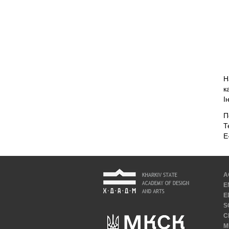
Н
к
І
П
Т
E
A
E
E
S
C
M