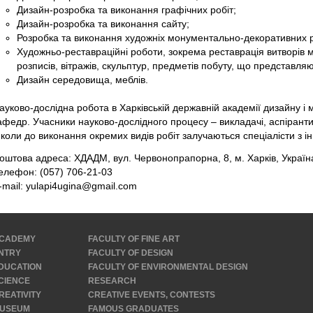
Дизайн-розробка та виконання графічних робіт;
Дизайн-розробка та виконання сайту;
Розробка та виконання художніх монументально-декоративних р
Художньо-реставраційні роботи, зокрема реставрація витворів 
розписів, вітражів, скульптур, предметів побуту, що представляют
Дизайн середовища, меблів.
ауково-дослідна робота в Харківській державній академії дизайну і 
афедр. Учасники науково-дослідного процесу – викладачі, аспіранти,
нколи до виконання окремих видів робіт залучаються спеціалісти з ін
оштова адреса: ХДАДМ, вул. Червонопрапорна, 8, м. Харків, Україн
елефон: (057) 706-21-03
-mail: yulapi4ugina@gmail.com
CADEMY
FACULTY OF FINE ART
NTRY
FACULTY OF DESIGN
DUCATION
FACULTY OF ENVIRONMENTAL DESIGN
CIENCE
RESEARCH
REATIVITY
CREATIVE EVENTS, CONTESTS
USEUM
FAMOUS GRADUATES