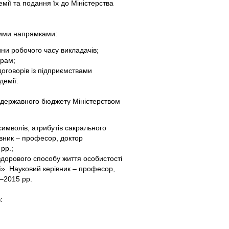
емії та подання їх до Міністерства
ними напрямками:
ини робочого часу викладачів;
грам;
оговорів із підприємствами
демії.
в державного бюджету Міністерством
символів, атрибутів сакрального
вник – професор, доктор
рр.;
орового способу життя особистості
ії». Науковий керівник – професор,
4–2015 рр.
: