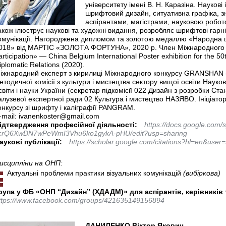
університету імені В. Н. Каразіна. Наукові
шрифтовий дизайн, ситуативна графіка, зна
аспірантами, магістрами, науковою робото
акож ілюструє наукові та художні видання, розробляє шрифтові гарн
омунікації. Нагороджена дипломом та золотою медаллю «Народна 
018» від МАРТІС «ЗОЛОТА ФОРТУНА», 2020 р. Член Міжнародного ж
articipation» — China Belgium International Poster exhibition for the 5
iplomatic Relations (2020).
іжнародний експерт з кирилиці Міжнародного конкурсу GRANSHAN 
етодичної комісії з культури і мистецтва сектору вищої освіти Наук
світи і науки України (секретар підкомісії 022 Дизайн з розробки Ста
алузевої експертної ради 02 Культура і мистецтво НАЗЯВО. Ініціато
онкурсу зі шрифту і каліграфії PANGRAM.
-mail: ivanenkoster@gmail.com
ідтвердження професійної діяльності:
https://docs.google.com
crQ6XwDN7wPeWmI3Vhu6ko1gykA-pHU/edit?usp=sharing
аукові публікації:
https://scholar.google.com/citations?hl=en&us
исципліни на ОНП:
Актуальні проблеми практики візуальних комунікацій
(вибіркова)
рупа у ФБ «ОНП “Дизайн” (ХДАДМ)» для аспірантів, керівникі
ttps://www.facebook.com/groups/421635149156894
ДАНИЛЕНКО Віктор Якович