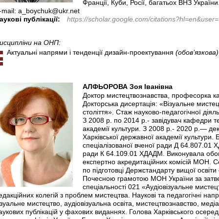
Франції, Куби, Росії, багатьох ВНЗ України
-mail: a_boychuk@ukr.net
аукові публікації:
https://scholar.google.com/citations?hl=en&us
исципліни на ОНП:
Актуальні напрями і тенденції дизайн-проектування
(обов’язкова)
АЛФЬОРОВА Зоя Іванівна
Доктор мистецтвознавства, професорка к
Докторська дисертація: «Візуальне мистец
століття». Стаж науково-педагогічної діяль
З 2008 р. по 2014 р.- завідувач кафедри 
академії культури. З 2008 р.- 2020 р.— де
Харківської державної академії культури.
спеціалізованої вченої ради Д 64.807.01 
ради К 64.109.01 ХДАДМ. Виконувала обов’
експертно акредитаційних комісій МОН. С
по підготовці Держстандарту вищої освіти
Почесною грамотою МОН України за затвер
спеціальності 021 «Аудіовізуальне мистец
едакційних колегій з проблем мистецтва. Наукові та педагогічні нап
ізуальне мистецтво, аудіовізуальна освіта, мистецтвознавство, медіа
аукових публікацій у фахових виданнях. Голова Харківського осеред