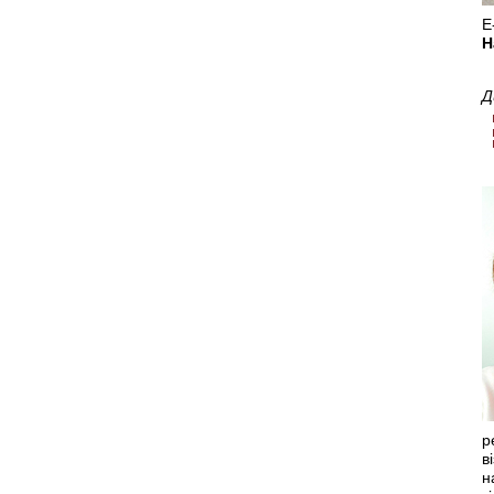
Е
Н
Д
р
в
н