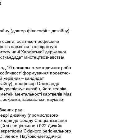
)
айну (доктор філософії з дизайну).
ї освіти, освітньо-професійна
оків навчався в аспірантурі
итуту нині Харківської державної
ук (кандидат мистецтвознавства/
над 10 навчально-методичних робіт.
Особливості формування проектно-
 керівник – кандидат
изайну), професор Олександр
в досліджує дизайн, його теорію,
дметній ментальності картвелів Має
их, зокрема, займається науково-
 Вчених рад.
федрі дизайну (промислового
входив до складу Спеціалізованої
ій зі спеціальності 022 Дизайн
 секретарем Східного регіонального
 Є членом Науково-методичної