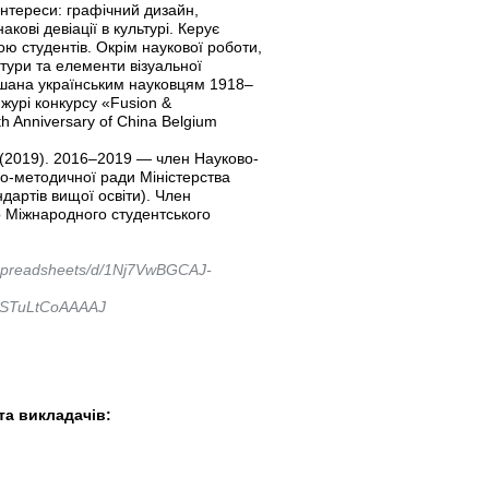
 інтереси: графічний дизайн,
кові девіації в культурі. Керує
ю студентів. Окрім наукової роботи,
ітури та елементи візуальної
шана українським науковцям 1918–
урі конкурсу «Fusion &
0th Anniversary of China Belgium
(2019). 2016–2019 — член Науково-
ово-методичної ради Міністерства
ндартів вищої освіти). Член
р Міжнародного студентського
/spreadsheets/d/1Nj7VwBGCAJ-
er=STuLtCoAAAAJ
в та викладачів: