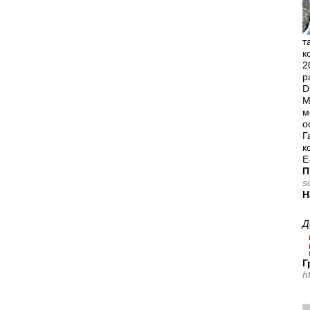
т
к
2
p
D
М
м
о
Г
к
Е
П
s
Н
Д
Г
h