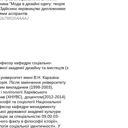
ника "Мода в дизайні одягу: теорія
. Здійснює керівництво дипломними
ями аспірантів.
er=2b78R20AAAAJ
офесор кафедри соціально-
вної академії дизайну та мистецтв (з
університет імені В.Н. Каразіна
торія. Після закінчення університету
им викладачем (1998-2003),
 політології Харківського
прав (ХНУВС), доцентом(2012-2014)
офії та соціології Національної
офесор кафедри менеджменту
ької державної академії культури.
ацію за спеціальністю 09.00.03-
ого факту в філософії історії».
огія соціальної ідентичності». У