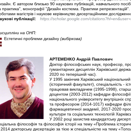
изайн. Є автором близько 90 наукових публікацій, навчального посіб
а практика", монографії "Дизайн костюма. Практики репрезентацій"
оботами магістрів і наукове керівництво дисертаційними дослідженн
аукові публікації:
https://scholar.google.com/citations?hl=en&us
исципліни на ОНП:
Естетичні проблеми дизайну
(вибіркова)
АРТЕМЕНКО Андрій Павлович
Доктор філософських наук, професор, пр
гуманітарних дисциплін Харківської держа
2020 по теперішній час).
У 1995 закінчив Харківський національний 
(історичний факультет), спеціальність - іс
працював викладачем (1995-1998), старш
доцентом (2003-2012) кафедри філософії і
національного університету внутрішніх с
та професором (2014-1017) кафедри філос
фармацевтичної академії, 2017-2020 пр
культури та соціальних технологій Харківс
У 2002 році захистив кандидатську дисерт
оціальна філософія та філософія історії на тему «Проблема історичн
 2014 докторську дисертацію за тією ж спеціальністю на тему «Топол