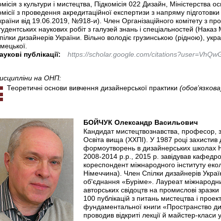
омісія з культури і мистецтва, Підкомісія 022 Дизайн, Міністерства ос
омісії з проведення акредитаційної експертизи з напряму підготов
країни від 19.06.2019, №918-и). Член Організаційного комітету з пр
тудентських наукових робіт з галузей знань і спеціальностей (Нака
пілки дизайнерів України. Вільно володіє грузинською (рідною), укра
імецької.
аукові публікації:
https://scholar.google.com/citations?user=Vh
исципліни на ОНП:
Теоретичні основи вивчення дизайнерської практики
(обов’язкова
БОЙЧУК Олександр Васильович
Кандидат мистецтвознавства, професор, з
Освіта вища (ХХПІ). У 1987 році захистив
формоутворень в дизайнерських школах Ні
2008-2014 р.р., 2015 р. завідував кафед
кореспондент міжнародного інституту екол
Німеччина). Член Спілки дизайнерів Украї
об'єднання «Буріме». Лауреат міжнародних
авторських свідоцтв на промислові зразки 
100 публікацій з питань мистецтва і проект
фундаментальної книги «Пространство д
проводив відкриті лекції й майстер-класи