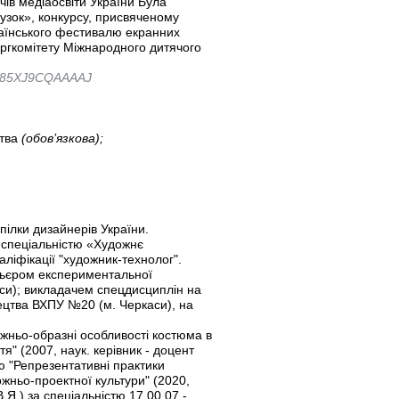
ячів медіаосвіти України Була
узок», конкурсу, присвяченому
країнського фестивалю екранних
оргкомітету Міжнародного дитячого
er=85XJ9CQAAAAJ
ства
(обов’язкова);
пілки дизайнерів України.
а спеціальністю «Художнє
іфікації "художник-технолог".
ьєром експериментальної
аси); викладачем спецдисциплін на
ецтва ВХПУ №20 (м. Черкаси), на
жньо-образні особливості костюма в
тя" (2007, наук. керівник - доцент
ю "Репрезентативні практики
ожньо-проектної культури" (2020,
Я.) за спеціальністю 17.00.07 -