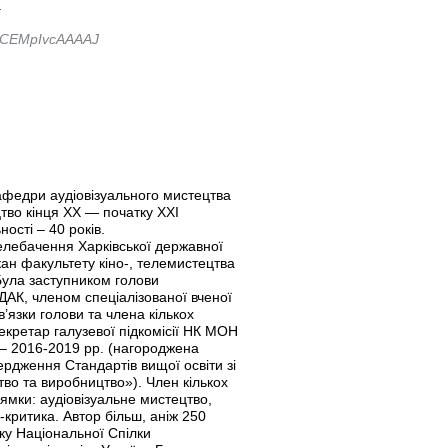
.
er=CEMpIvcAAAAJ
афедри аудіовізуального мистецтва
тво кінця XX — початку XXІ
ності – 40 років.
телебачення Харківської державної
кан факультету кіно-, телемистецтва
 Була заступником голови
ХДАК, членом спеціалізованої вченої
язки голови та члена кількох
екретар галузевої підкомісії НК МОН
 – 2016-2019 рр. (нагороджена
дження Стандартів вищої освіти зі
тво та виробництво»). Член кількох
рямки: аудіовізуальне мистецтво,
-критика. Автор більш, аніж 250
ку Національної Спілки