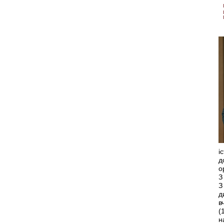
і
д
о
З
З
д
в
(
н