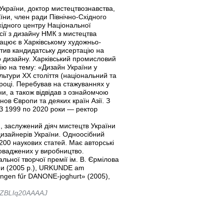
України, доктор мистецтвознавства,
ни, член ради Північно-Східного
ідного центру Національної
сії з дизайну НМК з мистецтва
ацює в Харківському художньо-
стив кандидатську дисертацію на
го дизайну. Харківський промисловий
ію на тему: «Дизайн України у
льтури ХХ століття (національний та
 році. Перебував на стажуваннях у
и, а також відвідав з ознайомчою
ов Європи та деяких країн Азії. З
 З 1999 по 2020 роки — ректор
, заслужений діяч мистецтв України
 дизайнерів України. Одноосібний
200 наукових статей. Має авторські
роваджених у виробництво.
льної творчої премії ім. В. Єрмілова
ни (2005 р.), URKUNDE am
kungen fűr DANONE-joghurt» (2005),
er=ZBLIq20AAAAJ