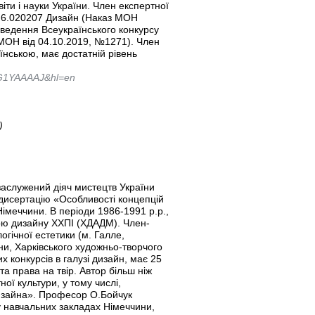
віти і науки України. Член експертної
ки 6.020207 Дизайн (Наказ МОН
оведення Всеукраїнського конкурсу
з МОН від 04.10.2019, №1271). Член
їнською, має достатній рівень
QwG1YAAAAJ&hl=en
)
аслужений діяч мистецтв України
 дисертацію «Особливості концепцій
меччини. В періоди 1986-1991 р.р.,
рою дизайну ХХПІ (ХДАДМ). Член-
огічної естетики (м. Галле,
ни, Харківського художньо-творчого
 конкурсів в галузі дизайн, має 25
та права на твір. Автор більш ніж
ної культури, у тому числі,
изайна». Професор О.Бойчук
 у навчальних закладах Німеччини,