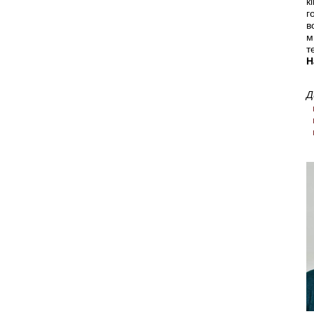
к
г
в
м
т
Н
Д