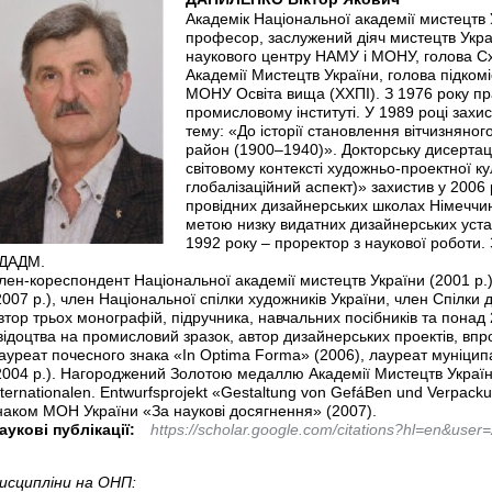
Академік Національної академії мистецтв 
професор, заслужений діяч мистецтв Украї
наукового центру НАМУ і МОНУ, голова Сх
Академії Мистецтв України, голова підкомі
МОНУ Освіта вища (ХХПІ). З 1976 року пр
промисловому інституті. У 1989 році захи
тему: «До історії становлення вітчизняно
район (1900–1940)». Докторську дисертац
світовому контексті художньо-проектної ку
глобалізаційний аспект)» захистив у 2006
провідних дизайнерських школах Німеччин
метою низку видатних дизайнерських устан
1992 року – проректор з наукової роботи.
ДАДМ.
лен-кореспондент Національної академії мистецтв України (2001 р.)
2007 р.), член Національної спілки художників України, член Спілки
втор трьох монографій, підручника, навчальних посібників та понад 
відоцтва на промисловий зразок, автор дизайнерських проектів, вп
ауреат почесного знака «In Optima Forma» (2006), лауреат муніципа
2004 р.). Нагороджений Золотою медаллю Академії Мистецтв Украї
nternationalen. Entwurfsprojekt «Gestaltung von GefáBen und Verpac
наком МОН України «За наукові досягнення» (2007).
аукові публікації:
https://scholar.google.com/citations?hl=en&us
исципліни на ОНП: