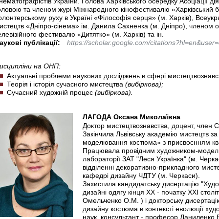
інематографістів України. Голова Харківського осередку Асоціації ді
оловою та членом журі Міжнародного кінофестивалю «Харківський б
олонтерському руху в Україні «Філософія серця» (м. Харків), Всеу
истецтв «Дніпро-сінема» ім. Данила Сахненка (м. Дніпро), членом 
елевізійного фестивалю «Дитятко» (м. Харків) та ін.
аукові публікації:
https://scholar.google.com/citations?hl=en&us
исципліни на ОНП:
Актуальні проблеми наукових досліджень в сфері мистецтвознав
Теорія і історія сучасного мистецтва
(вибіркова);
Сучасний художній процес
(вибіркова).
ЛАГОДА Оксана Миколаївна
Доктор мистецтвознавства, доцент, член С
Закінчила Львівську академію мистецтв з
моделювання костюма» з присвоєнням квал
Працювала провідним художником-модел
лабораторії ЗАТ "Леся Українка" (м. Черк
відділенні декоративно-прикладного мист
кафедрі дизайну ЧДТУ (м. Черкаси).
Захистила кандидатську дисертацію "Худо
дизайні одягу кінця ХХ - початку ХХІ століт
Омельченко О.М. ) і докторську дисертаці
дизайну костюма в контексті еволюції худ
наук. консультант - професор Даниленко В.