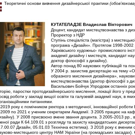
Теоретичні основи вивчення дизайнерської практики
(обов’язкова
КУТАТЕЛАДЗЕ Владислав Вікторович
Доцент, кандидат мистецтвознавства з диз
Проректор з НДР
Ступінь спеціаліста (магістра) з мистецько
програма «Дизайн». Протягом 1998-2002 р
Харківського художньо- промислового інст
академії дизайну і мистецтв, кандидат на
доктор філософії з дизайну).
Автор понад 80 наукових публікацій та по
У 2004 р. захистив дисертацію на тему «
образного мислення дизайнера», науковий
мистецтвознавства (доктор філософії з д
Васильович Бойчук Упродовж останніх рокі
сторію, паростки протодизайнерського мислення, локації його у пре
освід роботи у закладі вищої освіти та галузевій академії наук, в як
рганізаційними питаннями.
 2019 року є помічником ректора з методичної, інноваційної роботи
 2009 по 2021 є ученим секретарем Академії. З 2005 працює на ка
изайну). У 2008 присвоєно вчене звання доцента. З 2005-2013 рр., 
ченої ради К 64.109.01 з розгляду та захисту кандидатських дисертац
17.00.07 Дизайн, 05.01.03 Технічна естетика). З 2018 року є вченим
ауково-мистецького центру НАМ України (на громадських засадах).