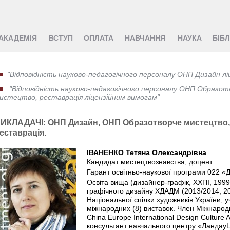
АКАДЕМІЯ
ВСТУП
ОПЛАТА
НАВЧАННЯ
НАУКА
БІБ
"Відповідність науково-педагогічного персоналу ОНП Дизайн л
"Відповідність науково-педагогічного персоналу ОНП Образо
истецтво, реставрація ліцензійним вимогам"
ИКЛАДАЧІ: ОНП Дизайн, ОНП Образотворче мистецтво,
еставрація.
ІВАНЕНКО Тетяна Олександрівна
Кандидат мистецтвознавства, доцент.
Гарант освітньо-наукової програми 022 «
Освіта вища (дизайнер-графік, ХХПІ, 1999
графічного дизайну ХДАДМ (2013/2014; 20
Національної спілки художників України, у
міжнародних (8) виставок. Член Міжнародн
China Europe International Design Culture 
консультант навчального центру «ЛандауЦ