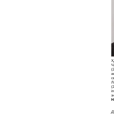
Х
Ч
(
а
с
Л
(
i
з
Н
Д