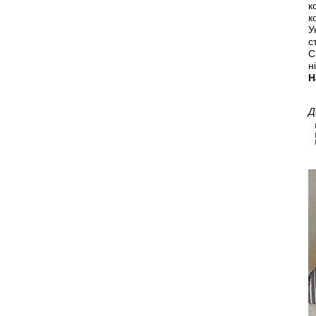
к
к
У
с
С
н
Н
Д