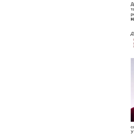
Д
т
р
Н
Д
с
У