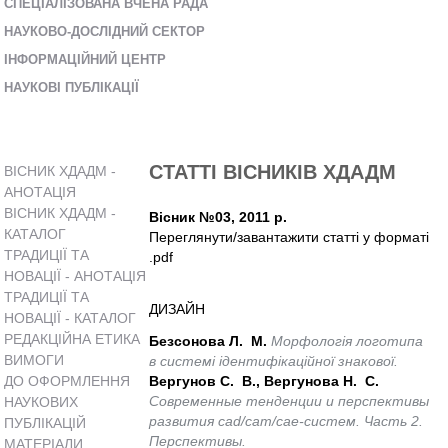
СПЕЦІАЛІЗОВАНА ВЧЕНА РАДА
НАУКОВО-ДОСЛІДНИЙ СЕКТОР
ІНФОРМАЦІЙНИЙ ЦЕНТР
НАУКОВІ ПУБЛІКАЦІЇ
СТАТТІ ВІСНИКІВ ХДАДМ
ВІСНИК ХДАДМ -
АНОТАЦІЯ
ВІСНИК ХДАДМ -
Вісник №03, 2011 р.
КАТАЛОГ
Переглянути/завантажити статті у форматі
ТРАДИЦІЇ ТА
.pdf
НОВАЦІЇ - АНОТАЦІЯ
ТРАДИЦІЇ ТА
ДИЗАЙН
НОВАЦІЇ - КАТАЛОГ
РЕДАКЦІЙНА ЕТИКА
Безсонова Л. М.
Морфологія логотипа
ВИМОГИ
в системі ідентифікаційної знакової.
ДО ОФОРМЛЕННЯ
Вергунов С. В., Вергунова Н. С.
Современные тенденции и перспективы
НАУКОВИХ
развития cad/cam/cae-систем. Часть 2.
ПУБЛІКАЦІЙ
Перспективы.
МАТЕРІАЛИ