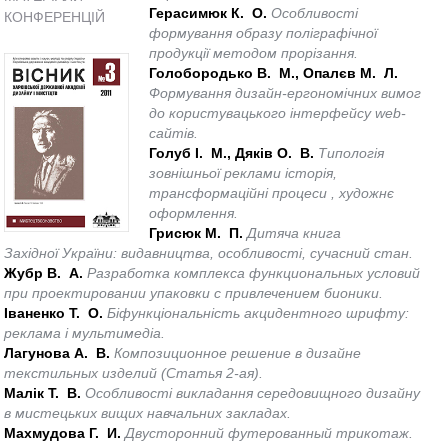
Герасимюк К. О.
Особливості
КОНФЕРЕНЦІЙ
формування образу поліграфічної
продукції методом прорізання.
Голобородько В. М., Опалєв М. Л.
Формування дизайн-ергономічних вимог
до користувацького інтерфейсу web-
сайтів.
Голуб І. М., Дяків О. В.
Типологія
зовнішньої реклами історія,
трансформаційні процеси , художнє
оформлення.
Грисюк М. П.
Дитяча книга
Західної України: видавництва, особливості, сучасний стан.
Жубр В. А.
Разработка комплекса функциональных условий
при проектировании упаковки с привлечением бионики.
Іваненко Т. О.
Біфункціональність акцидентного шрифту:
реклама і мультимедіа.
Лагунова А. В.
Композиционное решение в дизайне
текстильных изделий (Статья 2-ая).
Малік Т. В.
Особливості викладання середовищного дизайну
в мистецьких вищих навчальних закладах.
Махмудова Г. И.
Двусторонний футерованный трикотаж.