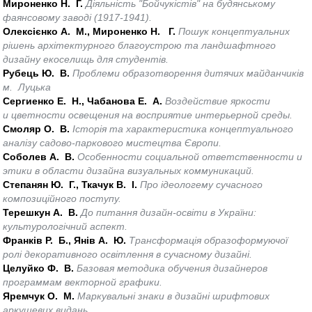
Мироненко Н. Г.
Діяльність "Бойчукістів" на будянському
фаянсовому заводі (1917-1941).
Олексієнко А. М., Мироненко Н. Г.
Пошук концептуальних
рішень архітектурного благоустрою та ландшафтного
дизайну екоселищь для студентів.
Рубець Ю. В.
Проблеми образотворення дитячих майданчиків
м. Луцька
Сергиенко Е. Н., Чабанова Е. А.
Воздействие яркости
и цветности освещения на восприятие интерьерной среды.
Смоляр О. В.
Історія та характеристика концептуального
аналізу садово-паркового мистецтва Європи.
Соболев А. В.
Особенности социальной ответственности и
этики в области дизайна визуальных коммуникаций.
Степанян Ю. Г., Ткачук В. І.
Про ідеологему сучасного
композиційного поступу.
Терешкун А. В.
До питання дизайн-освіти в України:
культурологічний аспект.
Франків Р. Б., Янів А. Ю.
Трансформація образоформуючої
ролі декоративного освітлення в сучасному дизайні.
Целуйко Ф. В.
Базовая методика обучения дизайнеров
программам векторной графики.
Яремчук О. М.
Маркувальні знаки в дизайні шрифтових
аркушевих видань.