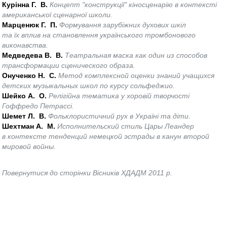
Курінна Г. В.
Концепт "конструкції" кіносценарію в контексті
американської сценарної школи.
Марценюк Г. П.
Формування зарубіжних духових шкіл
та їх вплив на становлення українського тромбонового
виконавства.
Медведева В. В.
Театральная маска как один из способов
трансформации сценического образа.
Онученко Н. С.
Метод комплексной оценки знаний учащихся
детских музыкальных школ по курсу сольфеджио.
Шейко А. О.
Релігійна тематика у хоровій творчості
Гоффредо Петрассі.
Шемет Л. В.
Фольклористичний рух в Україні та діти.
Шехтман А. М.
Исполнительский стиль Цары Леандер
в контексте тенденций немецкой эстрады в канун второй
мировой войны.
Повернутися до сторінки Вісників ХДАДМ 2011 р.