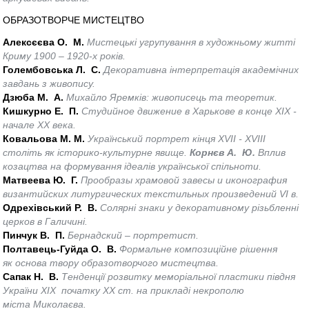
ОБРАЗОТВОРЧЕ МИСТЕЦТВО
Алексєєва О. М.
Мистецькі угрупування в художньому житті
Криму 1900 – 1920-х років.
Голембовська Л. С.
Декоративна інтерпретація академічних
завдань з живопису.
Дзюба М. А.
Михайло Яремків: живописець та теоретик.
Кишкурно Е. П.
Студийное движение в Харькове в конце XIX -
начале ХХ века.
Ковальова М. М.
Український портрет кінця XVII - XVIII
століть як історико-культурне явище.
Корнєв А. Ю.
Вплив
козацтва на формування ідеалів української спільноти.
Матвеева Ю. Г.
Прообразы храмовой завесы и иконография
византийских литургических текстильных произведений VI в.
Одрехівський Р. В.
Солярні знаки у декоративному різьбленні
церков в Галичині.
Пинчук В. П.
Бернадский – портретист.
Полтавець-Гуйда О. В.
Формальне композиційне рішення
як основа твору образотворчого мистецтва.
Сапак Н. В.
Тенденції розвитку меморіальної пластики півдня
України ХІХ початку ХХ ст. на прикладі некрополю
міста Миколаєва.