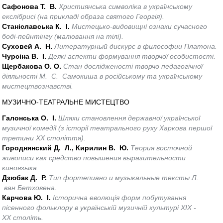
Сафонова Т. В.
Християнська символіка в українському
екслібрисі (на прикладі образа святого Георгія).
Станіславська К. І.
Мистецько-видовищні ознаки сучасного
боді-пейнтінгу (малювання на тілі).
Суховей А. Н.
Литературный дискурс в философии Платона.
Чурсіна В. І.
Деякі аспекти формування творчої особистості.
Щербакова О. О.
Стан дослідженості творчо педагогічної
діяльності М. С. Самокиша в російському та українському
мистецтвознавстві.
МУЗИЧНО-ТЕАТРАЛЬНЕ МИСТЕЦТВО
Галонська О. І.
Шляхи становлення державної української
музичної комедії (з історії театрального руху Харкова першої
третини ХХ століття).
Городнянский Д. Л., Кирилин В. Ю.
Теория восточной
живописи как средство повышения выразительности
киноязыка.
Дзюбак Д. Р.
Тип фортепиано и музыкальные тексты Л.
ван Бетховена.
Карчова Ю. І.
Історична еволюція форм побутування
пісенного фольклору в українській музичній культурі XIX -
XX століть.