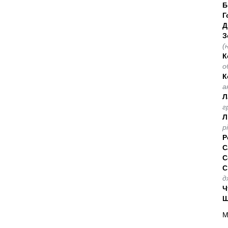
Б
Г
Д
З
(
К
о
К
а
Л
г
Л
р
Р
С
С
С
д
Ч
Ш
М