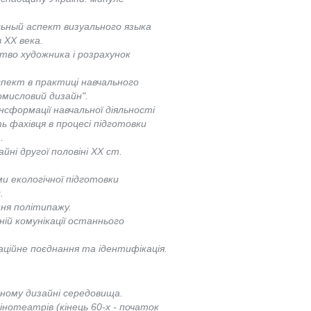
ьный аспект визуального языка
 ХХ века.
тво художника і розрахунок
спект в практиці навчального
омисловий дизайн".
нсформації навчальної діяльності
ь фахівця в процесі підготовки
.
йні другої половіні ХХ ст.
 екологічної підготовки
.
ння політипажу.
ній комунікації останнього
аційне поєднання та ідентифікація.
ному дизайнi середoвища.
отеатрів (кінець 60-х - початок