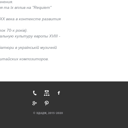
инения.
я та їх вплив на "Requiem"
ХХ века в контексте развития
к 70-х років).
льную культуру европы XVIII -
атюри в українській музичній
китайских композиторов.