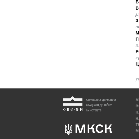
Б
В
Д
З
п
М
П
X
Р
к
Ц
П
А
В
Н
Н
Т
М