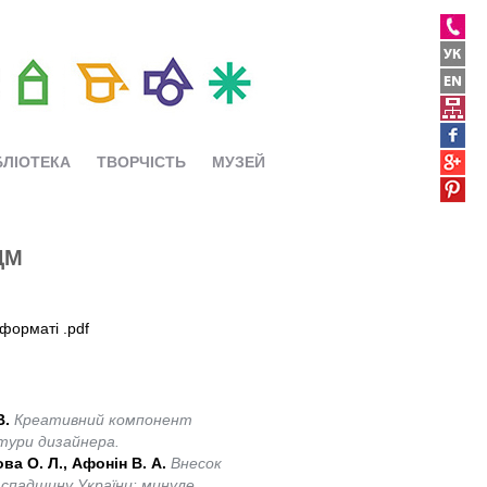
БЛІОТЕКА
ТВОРЧІСТЬ
МУЗЕЙ
ДМ
форматі .pdf
В.
Креативний компонент
тури дизайнера.
а О. Л., Афонін В. А.
Внесок
 спадщину України: минуле