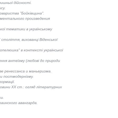
ишньої дійсності.
су.
товариства "Бойківщина".
ументального произведения
кої тематики в українському
ІХ століття, вихованці Віденської
Попелюшка" в контексті української
ння антеїзму (любові до природи
е ренессанса и маньеризма.
си постмодернізму.
ормації.
овини ХХ ст.: огляд літературних
ки.
аинского авангарда.