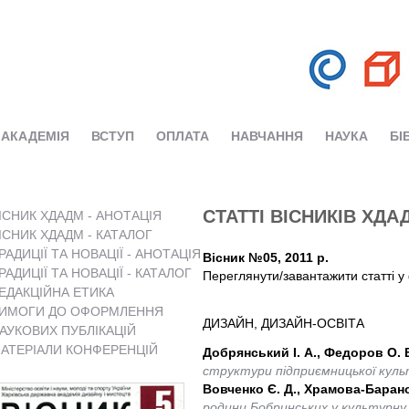
АКАДЕМІЯ
ВСТУП
ОПЛАТА
НАВЧАННЯ
НАУКА
БІ
СТАТТІ ВІСНИКІВ ХДА
ІСНИК ХДАДМ - АНОТАЦІЯ
ІСНИК ХДАДМ - КАТАЛОГ
РАДИЦІЇ ТА НОВАЦІЇ - АНОТАЦІЯ
Вісник №05, 2011 р.
РАДИЦІЇ ТА НОВАЦІЇ - КАТАЛОГ
Переглянути/завантажити статті у 
ЕДАКЦІЙНА ЕТИКА
ИМОГИ ДО ОФОРМЛЕННЯ
ДИЗАЙН, ДИЗАЙН-ОСВІТА
АУКОВИХ ПУБЛІКАЦІЙ
АТЕРІАЛИ КОНФЕРЕНЦІЙ
Добрянський І. А., Федоров О. 
структури підприємницької куль
Вовченко Є. Д., Храмова-Баранов
родини Бобринських у культурну