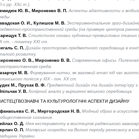
0-х рр. ХХс т.).
емидюк Ю. В., Мироненко В. П.
Аспекты адаптивности и мобил
реды.
авадская О. И., Кулишов М. В.
Экспериментальное эрго-дизайн
редметно-пространственной среды (на примере центров раннег
арищук Т. В.
Стилістичні ознаки художньо-промислових тканин дл
Х ст. - початку ХХІ ст.
игаль С. П.
Дизайн просторово-предметного середовища в конте
талого розвитку.
ироненко О. В., Мироненко В. В.
Современные офисы. Полезная
ространственная среда.
азарчук М. В.
Формування нитки, як вагомий етап під час вигот
олинського полісся у ХIХ - поч. ХХ ст.
удик М., Прусак В. Ф.
Предметний дизайн та дизайн інтер'єру з
пільчак У. В.
Колірний аналіз у вирішенні міського середовища.
ИСТЕЦТВОЗНАВЧІ ТА КУЛЬТУРОЛОГІЧНІ АСПЕКТИ ДИЗАЙНУ
фанасьева С. И., Миргородская Н. В.
Модный образ в искусстве
 общественное сознание.
ейлах О. Д.
Ідея експерименту в мистецтві радянського авангард
ерлач О. П.
Малярські осередки на Волині періоду ренесансу в к
падщини України.