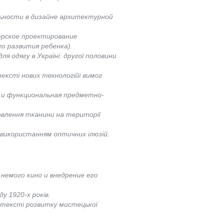
ьности в дизайне архитектурной
ерское проектирование
о развития ребенка).
я одягу в Україні: другої половини
ксті нових технологійі вимог
 и функциональная предметно-
овлення тканини на території
 використанням оптичних ілюзій.
 немого кино и внедрение его
у 1920-х років.
онтексті розвитку мистецької