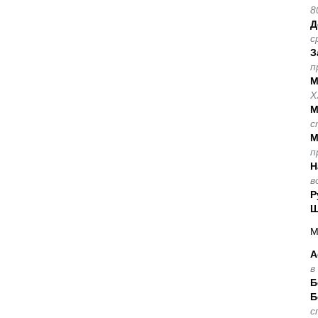
8
Д
с
З
п
М
Х
М
с
М
п
Н
в
Р
Ш
М
А
в
Б
Б
с