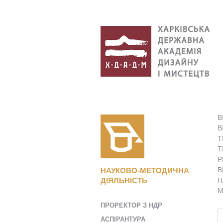
В
В
Т
Т
Р
В
НАУКОВО-МЕТОДИЧНА
ДІЯЛЬНІСТЬ
Н
М
ПРОРЕКТОР З НДР
AСПІРАНТУРА