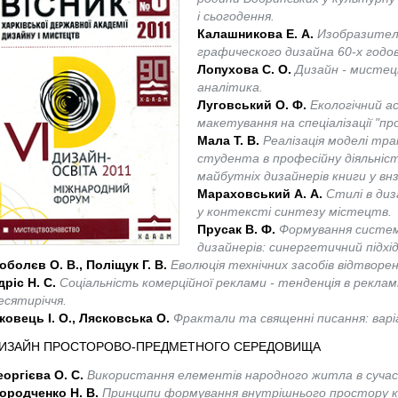
і сьогодення.
Калашникова Е. А.
Изобразител
графического дизайна 60-х годов
Лопухова С. О.
Дизайн - мистец
аналітика.
Луговський О. Ф.
Екологічний а
макетування на спеціалізації "пр
Мала Т. В.
Реалізація моделі тра
студента в професійну діяльніст
майбутніх дизайнерів книги у внз
Мараховський А. А.
Стилі в диза
у контексті синтезу містецтв.
Прусак В. Ф.
Формування системи
дизайнерів: синергетичний підхід
оболєв О. В., Поліщук Г. В.
Еволюція технічних засобів відтворе
дріс Н. С.
Соціальність комерційної реклами - тенденція в реклам
есятиріччя.
ковець І. О., Лясковська О.
Фрактали та священні писання: варі
ИЗАЙН ПРОСТОРОВО-ПРЕДМЕТНОГО СЕРЕДОВИЩА
еоргієва О. С.
Використання елементів народного житла в сучас
ородченко Н. В.
Принципи формування внутрішнього простору кін