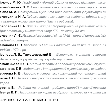
ірюков М. Ю.
Графічний художній образ як процес пізнання навкол
олембовська Л. С.
Біла деталь в академічній постановці з живопи
зюба М. А.
Самбірський музей та його експонати у публікаціях 
олотухина Н. А.
Художественные аспекты создания образа мон
на примере мозаичных панно Павла Грейсера).
озловська Є. А.
Вплив Дмитра Яворницького на розвиток козаць
бразотворчому мистецтві кінця ХІХ - початку ХХ ст.
олесник Л. Є.
Львівські живописці кінця ХVІІІ - першої половини Х
кадемії мистецтв.
амонова О. В.
Ілюстрації Галини Галинської до казки Ш. Перро "
рафіки 1970-х рр.
ісунова Л. В., Тимошевський В. І.
Естетико - ментальне вираже
ідного краю) в українському народному розписі.
оманенкова Ю. В.
Мотив наготы в западноевропейском искусств
афонова Т. В.
Міфологічні інтерпретації в українському екслібри
ергеєва Н. В.
Народне мистецтво: культурний потенціал транф
іксай І. О.
Пейзаж у творчості художників Закарпаття другої пол
жерел.
урсіна В. І.
Робота на пленері. проблеми теорії і творчої практи
евчук В. Г.
Национальные корни изобразительного искусства укр
УЗИЧНО-ТЕАТРАЛЬНЕ МИСТЕЦТВО