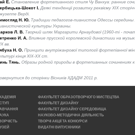
ай Е.
Cтановление фортепианного стиля Чу Ванхуа: ранние соч
ербицька-Шокот І.
Деякі тенденціі розвитку реквієму ХІХ сторічч
жузеппе Верді.
имогляд Н. Ю.
Традиции педагогов-пианистов Одессы середины 
ианистической культуры Украины.
арков Л. В.
Творчий шлях Маргарити Арнаудової (1960-ті - почато
етренко И. А.
Влияние прусской королевской династиии на музыка
IX вв.
ябуха Н. О.
Принципи внутріжанрової типології фортепіанної міні
ультурі кінця ХІХ-ХХ ст.
инь Тянь.
Образы родной природы в фортепианных сочинениях 
овернутися до сторінки Вісників ХДАДМ 2011 р.
КАДЕМІЯ
ФАКУЛЬТЕТ ОБРАЗОТВОРЧОГО МИСТЕЦТВА
СТУП
ФАКУЛЬТЕТ ДИЗАЙНУ
АВЧАННЯ
ФАКУЛЬТЕТ ДИЗАЙНУ СЕРЕДОВИЩА
АУКА
НАУКОВО-МЕТОДИЧНА ДІЯЛЬНІСТЬ
ВОРЧІСТЬ
ТВОРЧІ АКЦІЇ ТА КОНКУРСИ
УЗЕЙ
ВИДАТНІ ВИПУСКНИКИ