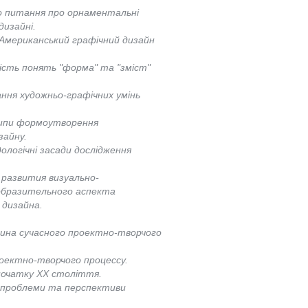
о питання про орнаментальні
изайні.
Американський графічний дизайн
ість понять "форма" та "зміст"
ння художньо-графічних умінь
ципи формоутворення
зайну.
логічні засади дослідження
 развития визуально-
зобразительного аспекта
 дизайна.
тина сучасного проектно-творчого
роектно-творчого процессу.
початку ХХ століття.
я:проблеми та перспективи