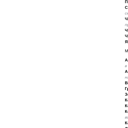
П
С
с
Ч
п
Ч
Ч
Я
М
А
в
А
н
В
Г
З
К
К
К
в
К