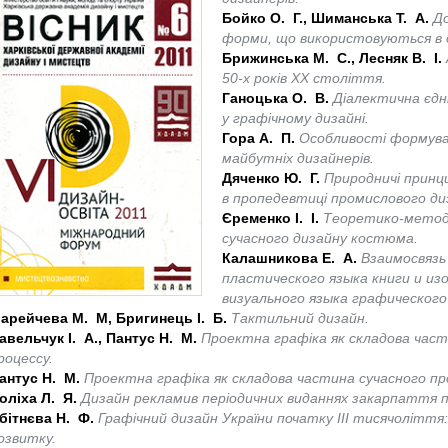
Бойко О. Г., Шиманська Т. А.
Д
форми, що використовуються в д
Брижинська М. С., Лесняк В. І.
50-х років XX століття.
Ганоцька О. В.
Діалектична єдн
у графічному дизайні.
Гора А. П.
Особливості формува
майбутніх дизайнерів.
Дяченко Ю. Г.
Природничі прин
в пропедевтиці промислового ди
Єременко І. І.
Теоретико-методо
сучасного дизайну костюма.
Калашникова Е. А.
Взаимосвязь
пластического языка книги и и
визуального языка графического
арейчева М. М, Бригинець І. Б.
Тактильний дизайн.
авельчук І. А., Пантус Н. М.
Проектна графіка як складова час
роцессу.
антус Н. М.
Проектна графіка як складова частина сучасного п
оліха Л. Я.
Дизайн рекламив періодичних виданнях закарпаття 
бітнєва Н. Ф.
Графічний дизайн України початку ІІІ тисячолітт
озвитку.