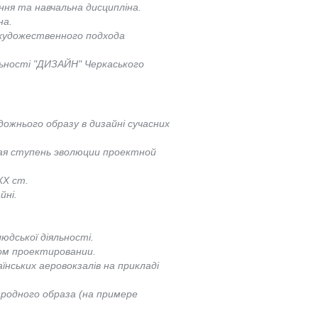
ння та навчальна дисципліна.
на.
художественного подхода
льності "ДИЗАЙН" Черкаського
удожнього образу в дизайні сучасних
ая ступень эволюции проектной
ХХ ст.
йні.
.
дської діяльності.
ом проектировании.
їнських аеровокзалів на прикладі
родного образа (на примере