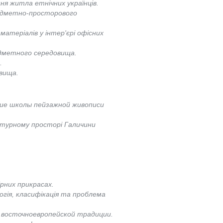
ня житла етнічних українців.
предметно-просторового
атеріалів у інтер'єрі офісних
редметного середовища.
.
овища.
ие школы пейзажной живописи
ьтурному просторі Галичини
ірних прикрасах.
гія, класифікація та проблема
 восточноевропейской традиции.