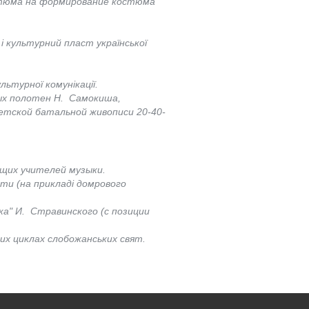
стюма на формирование костюма
і культурний пласт української
ьтурної комунікації.
ых полотен Н. Самокиша,
етской батальной живописи 20-40-
щих учителей музыки.
ти (на прикладі домрового
а" И. Стравинского (с позиции
вих циклах слобожанських свят.