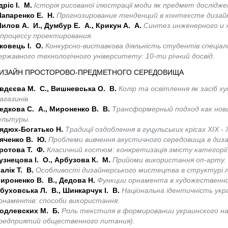
дріс І. М.
Історія рисованої ілюстрації моди як предмет дослідже
апаренко Е. Н.
Прогнозирование тенденций в контексте дизай
илов А. И., Думбур Е. А., Крикун А. А.
Синтез инженерного и 
 процессу проектирования.
ковець І. О.
Конкурсно-виставкова діяльність студентів спеціа
ержавного технологічного університету: 10-ти річний досвід.
ИЗАЙН ПРОСТОРОВО-ПРЕДМЕТНОГО СЕРЕДОВИЩА
вдєєва М. С., Вишневська О. В.
Колір та освітлення як засіб х
агазинів.
едкова С. А., Мироненко В. В.
Трансформерный подход как нов
ультуры.
ядюх-Богатько Н.
Традиції оздоблення в гуцульських крісах XIX - 
яченко В. Ю.
Проблеми вивчення акустичного середовища в диза
ротова Т. Ф.
Класичний костюм: конкретизація змісту категорії
узнецова І. О., Арбузова К. М.
Прийоми використання оп-арту.
алік Т. В.
Особливості дизайнерського мистецтва в структурі лю
ироненко В. В., Дедова Н.
Функции орнамента в художественн
буховська Л. В., Шинкарчук І. В.
Національна ідентичність укра
рнаментів: способи використання.
одлевских М. Б.
Роль текстиля в формировании украинского на
редприятий общественного питания).