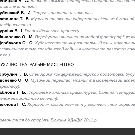
евицкая В. А.
Влияние крымско-татарского национального ко
рымских караимов.
убенский В. И.
Теория колорита и живопись.
афонова Т. В.
Музична та пісенна інформативність як духовний 
кcлібрисистики.
урсіна В. І.
Грані художнього процессу.
андренко О. М.
Передумови виникнення модної фотографії як кул
ербакова О. О.
Художественно-выразительный язык живописн
освященных теме гражданской войны(в контексте развития сов
х гг.).
УЗИЧНО-ТЕАТРАЛЬНЕ МИСТЕЦТВО
орбулич Г. В.
Специфика концертмейстерской подготовки буду
всеєнко О. О.
Музичний переклад: мовний та мовленнєвий аспек
ерекладу).
аблова Т. Б.
К проблеме анализа драматургии балета "Петрушк
еномена золотого сечения).
ісклова І. С.
Хоровод як дієвий елемент у весняно-літніх обрядо
овернутися до сторінки Вісників ХДАДМ 2011 р.