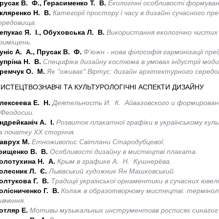
русак В. Ф., Герасименко Т. В.
Екологічні особливості формуван
кляренко Н. В.
Категорії простору і часу в дизайні сучасного 
ередовища.
епукас Я. І., Обуховська Л. В.
Використання екологічно чистих м
риміщень.
уніс А. А., Прусак В. Ф.
Ф'южн - нова філософія гармонізації п
упріна Н. В.
Специфіка дизайну костюма в умовах індустрії моди
ремчук О. М.
Як "оживає" Віртус: дизайн архітектурного серед
ИСТЕЦТВОЗНАВЧІ ТА КУЛЬТУРОЛОГІЧНІ АСПЕКТИ ДИЗАЙНУ
лексеева Е. Н.
Деятельность И. К. Айвазовского и формирован
 Феодосии.
ндрейканіч А. І.
Розвиток плакатної графіки в українському кул
а початку ХХ сторіччя.
аврух М.
Етноживопис Світлани Стародубцевої.
рищенко В. В.
Особливості дизайну в мистецтві плаката.
олотухина Н. А.
Крым в графике А. Н. Кушнерёва.
олесник Л. Є.
Львівський художник Ян Машковський.
олтукова Г. В.
Традиції української орнаментики в сучасних ювел
олісниченко Г. В.
Колаж в образотворчому мистецтві: терміноло
ивчення.
отляр Е.
Мотивы музыкальных инструментовв росписях синагог