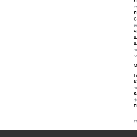
Л
к
Л
С
е
Ч
Ш
Щ
п
ы
М
Г
Є
п
К
ф
П
П