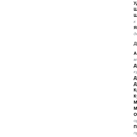
У
Ш
Ш
к
Я
д
Д
А
м
Д
к
Д
Д
К
К
М
М
О
о
П
п