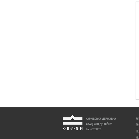
А
В
Н
Н