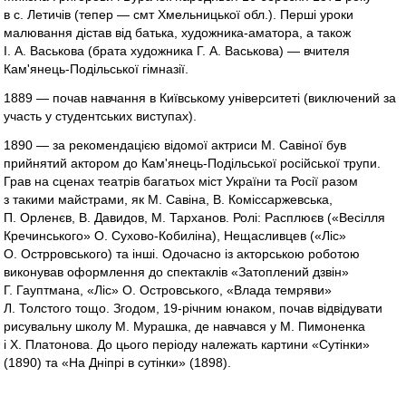
в с. Летичів (тепер — смт Хмельницької обл.). Перші уроки
малювання дістав від батька, художника-аматора, а також
І. А. Васькова (брата художника Г. А. Васькова) — вчителя
Кам'янець-Подільської гімназії.
1889 — почав навчання в Київському університеті (виключений за
участь у студентських виступах).
1890 — за рекомендацією відомої актриси М. Савіної був
прийнятий актором до Кам'янець-Подільської російської трупи.
Грав на сценах театрів багатьох міст України та Росії разом
з такими майстрами, як М. Савіна, В. Коміссаржевська,
П. Орленєв, В. Давидов, М. Тарханов. Ролі: Расплюєв («Весілля
Кречинського» О. Сухово-Кобиліна), Нещасливцев («Ліс»
О. Острровського) та інші. Одочасно із акторською роботою
виконував оформлення до спектаклів «Затоплений дзвін»
Г. Гауптмана, «Ліс» О. Островського, «Влада темряви»
Л. Толстого тощо. Згодом, 19-річним юнаком, почав відвідувати
рисувальну школу М. Мурашка, де навчався у М. Пимоненка
і Х. Платонова. До цього періоду належать картини «Сутінки»
(1890) та «На Дніпрі в сутінки» (1898).