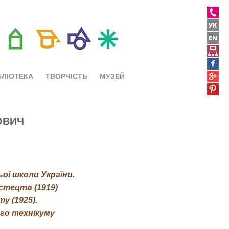
БЛІОТЕКА
ТВОРЧІСТЬ
МУЗЕЙ
ОВИЧ
ьої школи України.
стецтв (1919)
у (1925).
го технікуму