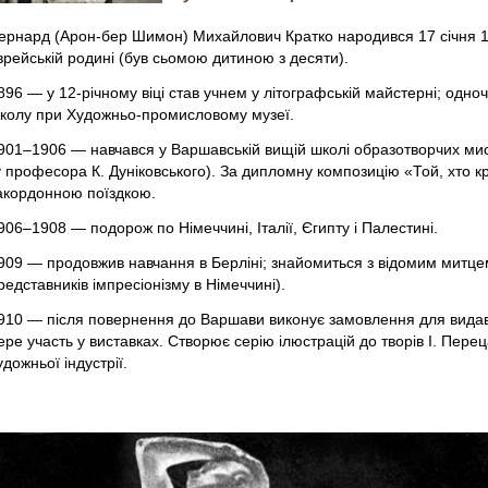
ернард (Арон-бер Шимон) Михайлович Кратко народився 17 січня 18
врейській родині (був сьомою дитиною з десяти).
896 — у 12-річному віці став учнем у літографській майстерні; одно
колу при Художньо-промисловому музеї.
901–1906 — навчався у Варшавській вищій школі образотворчих мис
у професора К. Дуніковського). За дипломну композицію «Той, хто 
акордонною поїздкою.
906–1908 — подорож по Німеччині, Італії, Єгипту і Палестині.
909 — продовжив навчання в Берліні; знайомиться з відомим митце
редставників імпресіонізму в Німеччині).
910 — після повернення до Варшави виконує замовлення для видавн
ере участь у виставках. Створює серію ілюстрацій до творів І. Пере
удожньої індустрії.