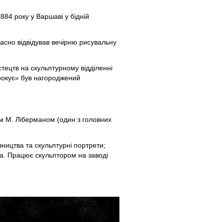
84 року у Варшаві у бідній
часно відвідував вечірню рисувальну
тецтв на скульптурному відділенні
крокує» був нагороджений
м М. Ліберманом (один з головних
ицтва та скульптурні портрети;
ца. Працює скульптором на заводі