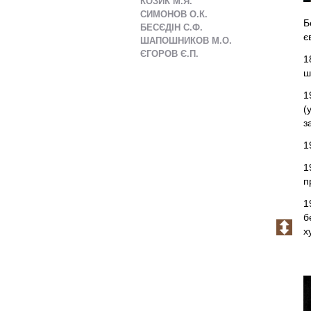
КОЗИК М.Я.
СИМОНОВ О.К.
Б
БЕСЄДІН С.Ф.
є
ШАПОШНИКОВ М.О.
ЄГОРОВ Є.П.
1
ш
1
(
з
1
1
п
1
б
х