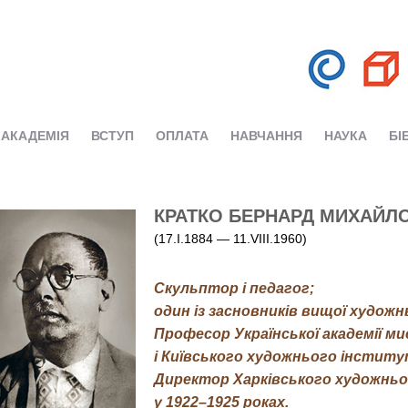
АКАДЕМІЯ
ВСТУП
ОПЛАТА
НАВЧАННЯ
НАУКА
БІ
КРАТКО БЕРНАРД МИХАЙЛ
(17.I.1884 — 11.VIII.1960)
Cкульптор і педагог;
один із засновників вищої художн
Професор Української академії ми
і Київського художнього інститут
Директор Харківського художньо
у 1922–1925 роках.