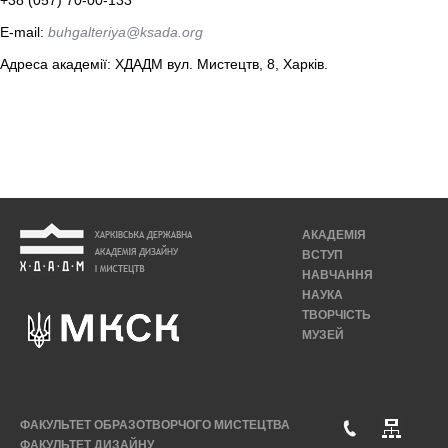
+38 (057) 70-00-133
E-mail:
buhgalteriya@ksada.org
Адреса академії: ХДАДМ вул. Мистецтв, 8, Харків.
АКАДЕМІЯ
ВСТУП
НАВЧАННЯ
НАУКА
ТВОРЧІСТЬ
МУЗЕЙ
ФАКУЛЬТЕТ ОБРАЗОТВОРЧОГО МИСТЕЦТВА
ФАКУЛЬТЕТ ДИЗАЙНУ