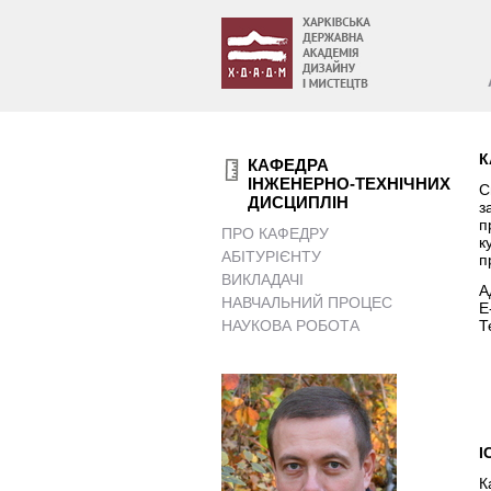
К
КАФЕДРА
ІНЖЕНЕРНО-ТЕХНІЧНИХ
С
ДИСЦИПЛІН
з
п
ПРО КАФЕДРУ
к
АБІТУРІЄНТУ
п
ВИКЛАДАЧІ
А
НАВЧАЛЬНИЙ ПРОЦЕС
E
НАУКОВА РОБОТА
Т
І
К