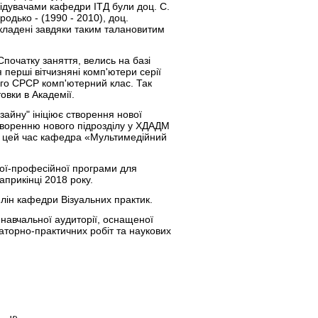
ідувачами кафедри ІТД були доц. С.
одько - (1990 - 2010), доц.
акладені завдяки таким талановитим
Спочатку заняття, велись на базі
 перші вітчизняні комп'ютери серії
ого СРСР комп'ютерний клас. Так
овки в Академії.
зайну" ініціює створення нової
створенню нового підрозділу у ХДАДМ
на цей час кафедра «Мультимедійний
ьої-професійної програми для
априкінці 2018 року.
плін кафедри Візуальних практик.
 навчальної аудиторії, оснащеної
торно-практичних робіт та наукових