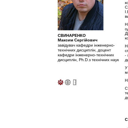
к
С
І
в
Н
о
Д
СВИНАРЕНКО
к
Максим Сергійович
завідувач кафедри інженерно-
Н
технічних дисциплін, доцент
с
кафедри інженерно-технічних
-
дисциплін, Ph.D.з технічних наук
д
У
м
Н
С
т
д
С