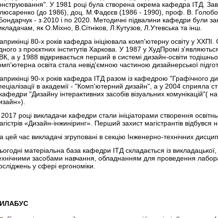
онструювання". У 1981 році була створена окрема кафедра ІТД. Зав
люсаренко (до 1986), доц. М.Фадєєв (1986 - 1990), проф. В. Голобор
.Бондарчук - з 2010 і по 2020. Методичні підвалини кафедри були з
икладачам, як О.Міхно, В.Сітніков, Л.Кутузов, Л.Утевська та інш.
априкінці 80-х років кафедра ініціювала комп'ютерну освіту у ХХПІ. 
дного з проєктних інститутів Харкова. У 1987 у ХудПромі з'являються
ВК, а у 1988 відкривається перший в системі дизайн-освіти тодішнь
омп'ютерна освіта стала невід'ємною частиною дизайнерської підгот
априкінці 90-х років кафедра ІТД разом із кафедрою "Графічного ди
пеціалізації в академії - "Комп'ютерний дизайн", а у 2004 сприяла 
 кафедри "Дизайну інтерактивних засобів візуальних комунікацій"( 
изайн»).
 2017 році викладачи кафедри стали ініціаторами створення освітн
агістрів «Дизайн-інжиніринг». Перший захист магістрантів відбувся н
а цей час викладачі згруповані в секцію Інженерно-технічних дисци
ьогодні матеріальна база кафедри ІТД складається із викладацької,
ехнічними засобами навчання, обладнанням для проведення лабора
осліджень у сфері ергономіки.
ИЛАБУС