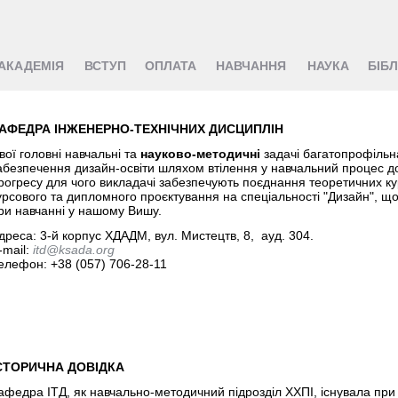
АКАДЕМІЯ
ВСТУП
ОПЛАТА
НАВЧАННЯ
НАУКА
БІБ
АФЕДРА ІНЖЕНЕРНО-ТЕХНІЧНИХ ДИСЦИПЛІН
вої головні навчальні та
науково-методичні
задачі багатопрофільн
абезпечення дизайн-освіти шляхом втілення у навчальний процес 
рогресу для чого викладачі забезпечують поєднання теоретичних ку
урсового та дипломного проєктування на спеціальності "Дизайн", що
ри навчанні у нашому Вишу.
дреса: 3-й корпус ХДАДМ, вул. Мистецтв, 8, ауд. 304.
-mail:
itd@ksada.org
елефон: +38 (057) 706-28-11
СТОРИЧНА ДОВІДКА
афедра ІТД, як навчально-методичний підрозділ ХХПІ, існувала при