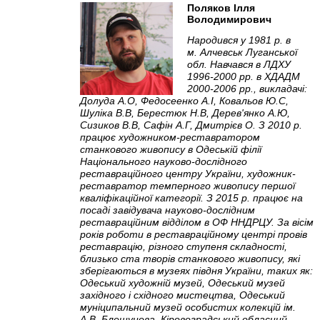
Поляков Ілля
Володимирович
Народився у 1981 р. в
м. Алчевськ Луганської
обл. Навчався в ЛДХУ
1996-2000 рр. в ХДАДМ
2000-2006 рр., викладачі:
Долуда А.О, Федосеенко А.І, Ковальов Ю.С,
Шуліка В.В, Берестюк Н.В, Дерев'янко А.Ю,
Сизиков В.В, Сафін А.Г, Дмитрієв О. З 2010 р.
працює художником-реставратором
станкового живопису в Одеській філії
Національного науково-дослідного
реставраційного центру України, художник-
реставратор темперного живопису першої
кваліфікаційної категорії. З 2015 р. працює на
посаді завідувача науково-дослідним
реставраційним відділом в ОФ ННДРЦУ. За вісім
років роботи в реставраційному центрі провів
реставрацію, різного ступеня складності,
близько ста творів станкового живопису, які
зберігаються в музеях півдня України, таких як:
Одеський художній музей, Одеський музей
західного і східного мистецтва, Одеський
муніципальний музей особистих колекцій ім.
А.В. Блещунова, Кіровоградський обласний