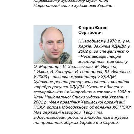
Харківському художньому музеї, член
Національної спілки художників України.
Єгоров Євген
Сергійович
ННародився у 1978 р. у м.
Харків. Закінчив ХДАДМ у
2002 р. за спеціальністю
«Реставрація творів
мистецтва», навчався у
О. Мартинця, В. Звольського, М. Якуніна,
І. Яхіна, В. Ковтуна, В. Гонтарова, Ю. Вінтаєва.
У 2003 р. закінчив магістратуру ХДАДМ.
Художник-реставратор, живописець, викладач
кафедри рисунка ХДАДМ. Учасник обласних,
всеукраїнських і міжнародних виставок з 1998 р.
Член Національної Спілки художників України з
2001 р. Член правління Харківської організації
НСХУ, голова Молодіжного об'єднання ХО НСХУ.
Має державні нагороди. Творчі та
відреставровані роботи знаходяться в музеях
та приватних збірках України та Європи.