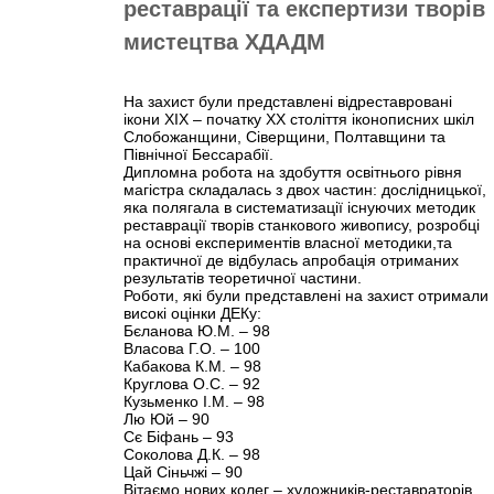
реставрації та експертизи творів
мистецтва ХДАДМ
На захист були представлені відреставровані
ікони ХІХ – початку ХХ століття іконописних шкіл
Слобожанщини, Сіверщини, Полтавщини та
Північної Бессарабії.
Дипломна робота на здобуття освітнього рівня
магістра складалась з двох частин: дослідницької,
яка полягала в систематизації існуючих методик
реставрації творів станкового живопису, розробці
на основі експериментів власної методики,та
практичної де відбулась апробація отриманих
результатів теоретичної частини.
Роботи, які були представлені на захист отримали
високі оцінки ДЕКу:
Бєланова Ю.М. – 98
Власова Г.О. – 100
Кабакова К.М. – 98
Круглова О.С. – 92
Кузьменко І.М. – 98
Лю Юй – 90
Сє Біфань – 93
Соколова Д.К. – 98
Цай Сіньчжі – 90
Вітаємо нових колег – художників-реставраторів,