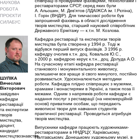
співпраці із провідними фахівцями, технологами і
НАУКОВА
реставраторами СРСР, серед яких були
РОБОТА
А. Альошин, М. Дев'ятов (ЛДАІЖСА ім. І.Рєпіна),
ПРОЄКТИ
І. Горін (ВНДІР). Для тимчасової роботи був
запрошений фахівець в області дослідження
СИЛАБУС
творів мистецтва, старший науковий співробітник
Державного Ермітажу — к.т.н. М. Козлова.
Кафедра реставрації та експертизи творів
мистецтва була створена у 1994 р. Тоді ж
відбувся перший випуск фахівців. З 1996 р.
кафедру очолив к.т.н. доц. Ковальов Ю.С.,
з 2000 р. кафедрою керує к.т.н., доц. Долуда А.О.
На сучасному етапі кафедра реставрації
станкового і монументального живопису,
залишаючи все краще зі свого минулого, постійно
ШУЛІКА
розвивається. Удосконалюються методики
Вячеслав
роботи. Кафедра плідно співпрацює з музеями,
Вікторович
храмами і монастирями в Україні, а також поза її
межами. Одним з напрямків роботи кафедри є
завідувач
надання послуг з реставрації (на некомерційній
кафедри
основі) приватним особам, що передають
реставрації
живописні твори для навчання студентів
та експертизи
практичної реставрації. Проводиться атрибуція
творів
творів мистецтва.
мистецтва,
доцент,
Випускники кафедри працюють художниками-
кандидат
реставраторами в ННДРЦУ, Харківському,
мистецтвознавства,
Полтавському, Донецькому художньому музеї, в