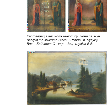
Реставрація олійного живопису. Ікона св. муч.
Агафія та Микита (ХММ І.Рєпіна, м. Чугуїв).
Вик. - Бойченко О., кер. - доц. Шуліка В.В.