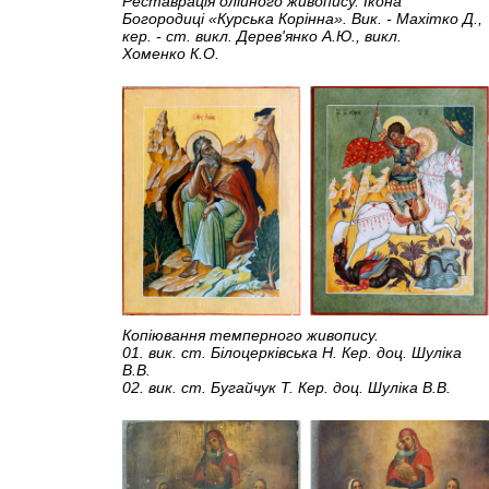
Реставрація олійного живопису. Ікона
Богородиці «Курська Корінна». Вик. - Махітко Д.,
кер. - ст. викл. Дерев'янко А.Ю., викл.
Хоменко К.О.
Копіювання темперного живопису.
01. вик. ст. Білоцерківська Н. Кер. доц. Шуліка
В.В.
02. вик. ст. Бугайчук Т. Кер. доц. Шуліка В.В.