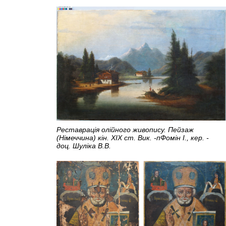
Реставрація олійного живопису. Пейзаж
(Німеччина) кін. XIX ст. Вик. -пФомін І., кер. -
доц. Шуліка В.В.