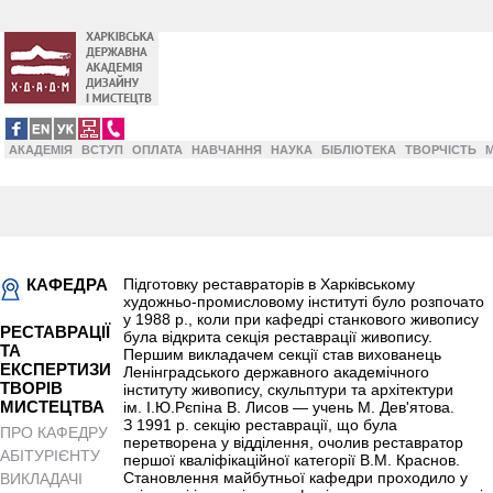
АКАДЕМІЯ
ВСТУП
ОПЛАТА
НАВЧАННЯ
НАУКА
БІБЛІОТЕКА
ТВОРЧІСТЬ
КАФЕДРА
Підготовку реставраторів в Харківському
художньо-промисловому інституті було розпочато
у 1988 р., коли при кафедрі станкового живопису
РЕСТАВРАЦІЇ
була відкрита секція реставрації живопису.
ТА
Першим викладачем секції став вихованець
ЕКСПЕРТИЗИ
Ленінградського державного академічного
ТВОРІВ
інституту живопису, скульптури та архітектури
МИСТЕЦТВА
ім. І.Ю.Рєпіна В. Лисов — учень М. Дев'ятова.
З 1991 р. секцію реставрації, що була
ПРО КАФЕДРУ
перетворена у відділення, очолив реставратор
АБІТУРІЄНТУ
першої кваліфікаційної категорії В.М. Краснов.
Становлення майбутньої кафедри проходило у
ВИКЛАДАЧІ