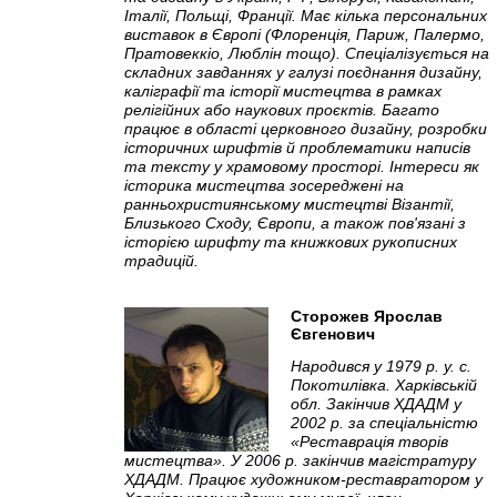
Італії, Польщі, Франції. Має кілька персональних
виставок в Європі (Флоренція, Париж, Палермо,
Пратовеккіо, Люблін тощо). Спеціалізується на
складних завданнях у галузі поєднання дизайну,
каліграфії та історії мистецтва в рамках
релігійних або наукових проєктів. Багато
працює в області церковного дизайну, розробки
історичних шрифтів й проблематики написів
та тексту у храмовому просторі. Інтереси як
історика мистецтва зосереджені на
ранньохристиянському мистецтві Візантії,
Близького Сходу, Європи, а також пов'язані з
історією шрифту та книжкових рукописних
традицій.
Сторожев Ярослав
Євгенович
Народився у 1979 р. у. с.
Покотилівка. Харківській
обл. Закінчив ХДАДМ у
2002 р. за спеціальністю
«Реставрація творів
мистецтва». У 2006 р. закінчив магістратуру
ХДАДМ. Працює художником-реставратором у