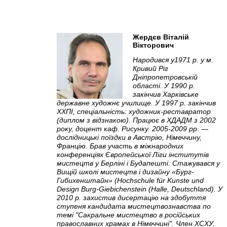
Жердєв Віталій
Вікторович
Народився у1971 р. у м.
Кривий Ріг
Дніпропетровській
області. У 1990 р.
закінчив Харківське
державне художнє училище. У 1997 р. закінчив
ХХПІ, спеціальність: художник-реставратор
(диплом з відзнакою). Працює в ХДАДМ з 2002
року, доцент каф. Рисунку. 2005-2009 рр. —
дослідницькі поїздки в Австрію, Німеччину,
Францію. Брав участь в міжнародних
конференціях Європейської Ліги інститутів
мистецтв у Берліні і Будапешті. Стажувався у
Вищій школі мистецтв і дизайну «Бург-
Гибихенштайн» (Hochschule für Kunste und
Design Burg-Giebichenstein (Halle, Deutschland). У
2010 р. захистив дисертацію на здобуття
ступеня кандидата мистецтвознавства по
темі "Сакральне мистецтво в російських
православних храмах в Німеччині". Член ХСХУ.