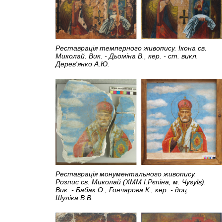
Реставрація темперного живопису. Ікона св.
Миколай. Вик. - Дьоміна В., кер. - ст. викл.
Дерев'янко А.Ю.
Реставрація монументального живопису.
Розпис св. Миколай (ХММ І.Рєпіна, м. Чугуїв).
Вик. - Бабак О., Гончарова К., кер. - доц.
Шуліка В.В.