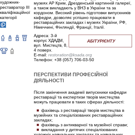
художник-
музеях АР Крим, Дрезденській картинній галереї,
реставратор ІІІ
а також викладають у ВНЗ в України та за
кваліфікаційної
кордоном. Високий рівень підготовки випускників
кафедри, дозволяє успішно працювати в
категорії
реставраційних закладах і музеях України, РФ,
Німеччині, Фінляндії, Франції, Італії.
Адреса: 3-й
корпус ХДАДМ,
АБІТУРІЄНТУ
вул. Мистецтв, 8,
4 поверх.
E-mail:
restoration@ksada.org
Телефон: +38 (057) 706-03-50
ПЕРСПЕКТИВИ ПРОФЕСІЙНОЇ
ДІЯЛЬНОСТІ
Після закінчення академії випускники кафедри
реставрації та експертизи творів мистецтва
можуть працювати в таких сферах діяльності:
фахівець з реставрації творів мистецтва в
музейних та спеціалізованих реставраційних
закладах;
фахівець з антикварної та музейної справи;
викладання у дитячих спеціалізованих
художніх навчальних закладах та навчальних