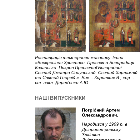
Реставрація темперного живопису. Ікона
«Воскресіння Христове. Пресвята Богородиця
Казанська. Покров Пресвятої Богородиці.
Святий Дмитро Солунський. Святий Харлампій
та Святий Георгій ». Вик. - Коротких В., кер. -
ст. викл. Дерев'янко А.Ю.
НАШІ ВИПУСКНИКИ
Погрібний Артем
Олександрович.
Народився у 1969 р. в
Дніпропетровську.
Закінчив
Дніпропетровське