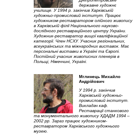
державне художнє
училище. У 1994 р. закінчив Харківській
художньо-промисловий інститут. Працює
художником-реставратором олійного живопису
в Харківській фiлiї Національного науково-
дослідного реставраційного центру України.
Художник-реставратор вищої кваліфікаційної
категорії. Член НСХУ. Учасник регіональних,
всеукраїнських та міжнародних виставок. Має
персональні виставки в Україні та Європі.
Постійний учасник живописних пленерів в
Польщі, Німеччині, Україні.
Мглинець Михайло
Андрійович
У 1994 р. закінчив
Харківській художньо-
промисловий інститут.
Викладач каф.
Реставрації станкового
та монументального живопису ХДАДМ 1994 –
2002 рр. Зараз працює художником-
реставратором Харківського художнього
музею.