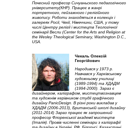
Почесний професор Сичуаньского педагогічного
університету(КНР). Працює в жанрі
портретного, пейзажного і релігійного
живопису. Роботи знаходяться в колекціх і
галереях Росії, Чехії, Німеччини, США, у тому
числі Центру релігії і мистецтв Теологічної
семінарії Весли (Center for the Arts and Religion at
the Wesley Theological Seminary, Washington D.C.,
USA.
Чекаль Олексій
Георгійович
Народився у 1973 р.
Навчався у Харківському
художньому училищі
(1989-1994) та ХДАДМ
(1994-2000). Зараз є
дизайнером, каліграфом, мистецтвознавцем
та художнім керівником студії графічного
дизайну PanicDesign. В різні роки викладав у
ХДАДМ (2006-2013), Британській школі дизайну
(2011-2014) Зараз працює як запрошений
професор Флоренської академії мистецтв
(Італія). Провів численні семінари з каліграфії
та дизайну в Україні, РФ, Білорусі, Казахстані,