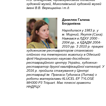
художній музей, Миколаївський художній музей
імені В.В. Верещагіна і т.д.
Данилюк Галина
Богданівна
Народилася у 1983 р. у
м. Мирний, Якутія (Саха).
Навчався в ЛДХУ 2000 -
2004 рр., в ХДАДМ 2004-
2010 рр. З 2010 р. працює
художником-реставратором станкового
олійного та темперного живопису в Одеській
філії Національного науково-дослідного
реставраційного центру України, художник-
реставратор другої кваліфікаційної категорії. У
2016 р. пройшла стажування у Центрі
реставрації ім. Пранаса Гудинаса (Литва) з
роботи матеріалами КLUCEL EF TYLOSE
MH300 P3 Triquart. Має почесні грамоти
ННДРЦУ.