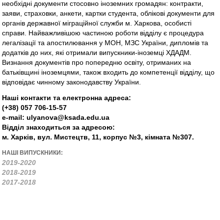
необхідні документи стосовно іноземних громадян: контракти,
заяви, страховки, анкети, картки студента, облікові документи для
органів державної міграційної служби м. Харкова, особисті
справи. Найважливішою частиною роботи відділу є процедура
легалізації та апостилювання у МОН, МЗС України, дипломів та
додатків до них, які отримали випускники-іноземці ХДАДМ.
Визнання документів про попередню освіту, отриманих на
батьківщині іноземцями, також входить до компетенції відділу, що
відповідає чинному законодавству України.
Наші контакти та електронна адреса:
(+38) 057 706-15-57
e-mail: ulyanova@ksada.edu.ua
Відділ знаходиться за адресою:
м. Харків, вул. Мистецтв, 11, корпус №3, кімната №307.
НАШІ ВИПУСКНИКИ:
2019-2020
2018-2019
2017-2018