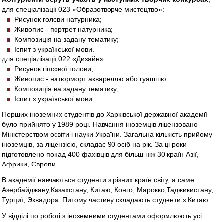
для спеціалізації 023 «Образотворче мистецтво»:
Рисунок голови натурника;
Живопис - портрет натурника;
Композиція на задану тематику;
Іспит з української мови.
для спеціалізації 022 «Дизайн»:
Рисунок гіпсової голови;
Живопис - натюрморт аквареллю або гуашшю;
Композиція на задану тематику;
Іспит з української мови.
Перших іноземних студентів до Харківської державної академії
було прийнято у 1989 році. Навчання іноземців ліцензовано
Міністерством освіти і науки України. Загальна кількість прийому
іноземців, за ліцензією, складає 90 осіб на рік. За ці роки
підготовлено понад 400 фахівців для більш ніж 30 країн Азії,
Африки, Європи.
В академії навчаються студенти з різних країн світу, а саме:
Азербайджану,Казахстану, Китаю, Конго, Марокко,Таджикистану,
Турциї, Эквадора. Питому частину складають студенти з Китаю.
У відділі по роботі з іноземними студентами оформлюють усі