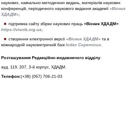
наукових, навчально-методичних видань, матеріалів наукових
конференцій, періодичного наукового видання академії
«Вісник
ХДАДМ»
;
підтримка сайту збірки наукових праць
«Вісник ХДАДМ»
:
https://visnik.org.ua
;
створення електронної версії
«Вісник ХДАДМ»
та в
міжнародній наукометричній базі
Index Copernicus
.
Розташування Редакційно-видавничого відділу
:
ауд. 119, 207, 3-й корпус, ХДАДМ.
Телефон:
(+38) (057) 706-21-03