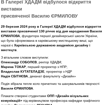
В Галереї ХДАДМ відбулося відкриття
виставки
присвяченої Василю ЄРМИЛОВУ
29 березня 2024 року в Галереї ХДАДМ відбулося відкриття
виставки присвяченої 130 річчю від дня народження Василя
ЄРМИЛОВА
, фундатора першої дизайнерської школи України,
що була сформована в харківському мистецькому виші, що
наразі є
Харківською державною академією дизайну і
мистецтв
.
З вітальним словом виступили:
Олександр СОБОЛЄВ
, ректор ХДАДМ;
Марина ТОКАР
, перший проректор з НПР;
Владислав КУТАТЕЛАДЗЕ
, проректор з НДР
Надія СБІТНЄВА
, деканат факультету «Дизайн»
Подія зібрала тепле коло причетних та шанувальників творчості
Василя ЄРМИЛОВА
.
Плакати створені студентами
ОПП «Дизайн візуальних
комунікацій»
під керівництвом професора кафедри графічного