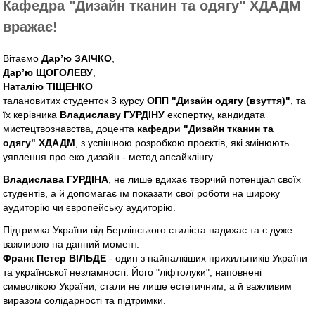
Кафедра "Дизайн тканин та одягу" ХДАДМ
вражає!
Вітаємо
Дарʼю ЗАІЧКО
,
Дарʼю ЩОГОЛЕВУ
,
Наталію ТІЩЕНКО
талановитих студенток 3 курсу
ОПП "Дизайн одягу (взуття)"
, та
їх керівника
Владиславу ГУРДІНУ
експертку, кандидата
мистецтвознавства, доцента
кафедри "Дизайн тканин та
одягу" ХДАДМ
, з успішною розробкою проєктів, які змінюють
уявлення про еко дизайн - метод апсайклінгу.
Владислава ГУРДІНА
, не лише вдихає творчий потенціал своїх
студентів, а й допомагає їм показати свої роботи на широку
аудиторію чи європейську аудиторію.
Підтримка України від Берлінського стиліста надихає та є дуже
важливою на данний момент.
Франк Петер ВІЛЬДЕ
- один з найпалкіших прихильників України
та української незламності. Його "ліфтолуки", наповнені
символікою України, стали не лише естетичним, а й важливим
виразом солідарності та підтримки.