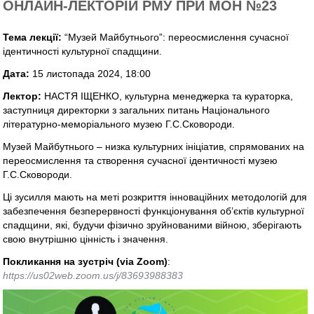
ОНЛАЙН-ЛЕКТОРІЙ РМУ ПРИ МОН №23
Тема лекції:
“Музей Майбутнього”: переосмислення сучасної
ідентичності культурної спадщини.
Дата:
15 листопада 2024, 18:00
Лектор:
НАСТЯ ІЩЕНКО, культурна менеджерка та кураторка,
заступниця директорки з загальних питань Національного
літературно-меморіального музею Г.С.Сковороди.
Музей Майбутнього – низка культурних ініціатив, спрямованих на
переосмислення та створення сучасної ідентичності музею
Г.С.Сковороди.
Ці зусилля мають на меті розкриття інноваційних методологій для
забезпечення безперервності функціонування об’єктів культурної
спадщини, які, будучи фізично зруйнованими війною, зберігають
свою внутрішню цінність і значення.
Покликання на зустріч (via Zoom)
:
https://us02web.zoom.us/j/83693988383