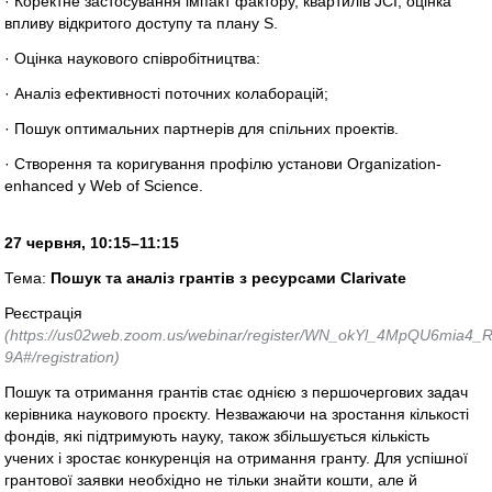
· Коректне застосування імпакт фактору, квартилів JCI, оцінка
впливу відкритого доступу та плану S.
· Оцінка наукового співробітництва:
· Аналіз ефективності поточних колаборацій;
· Пошук оптимальних партнерів для спільних проектів.
· Створення та коригування профілю установи Organization-
enhanced у Web of Science.
27 червня, 10:15–11:15
Тема:
Пошук та аналіз грантів з ресурсами Clarivate
Реєстрація
(https://us02web.zoom.us/webinar/register/WN_okYl_4MpQU6mia4_R
9A#/registration)
Пошук та отримання грантів стає однією з першочергових задач
керівника наукового проєкту. Незважаючи на зростання кількості
фондів, які підтримують науку, також збільшується кількість
учених і зростає конкуренція на отримання гранту. Для успішної
грантової заявки необхідно не тільки знайти кошти, але й