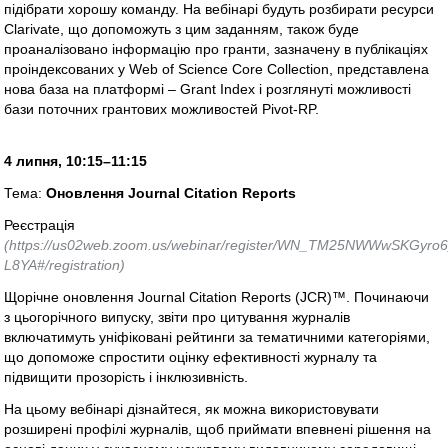
підібрати хорошу команду. На вебінарі будуть розбирати ресурси
Clarivate, що допоможуть з цим заданням, також буде
проаналізовано інформацію про гранти, зазначену в публікаціях
проіндексованих у Web of Science Core Collection, представлена
нова база на платформі – Grant Index і розглянуті можливості
бази поточних грантових можливостей Pivot-RP.
4 липня, 10:15–11:15
Тема:
Оновлення Journal Citation Reports
Реєстрація
(https://us02web.zoom.us/webinar/register/WN_TM25NWWwSKGyro
L8YA#/registration)
Щорічне оновлення Journal Citation Reports (JCR)™. Починаючи
з цьогорічного випуску, звіти про цитування журналів
включатимуть уніфіковані рейтинги за тематичними категоріями,
що допоможе спростити оцінку ефективності журналу та
підвищити прозорість і інклюзивність.
На цьому вебінарі дізнайтеся, як можна використовувати
розширені профілі журналів, щоб приймати впевнені рішення на