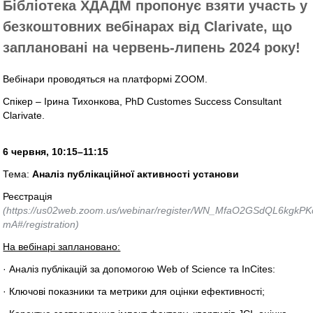
Бібліотека ХДАДМ пропонує взяти участь у
безкоштовних вебінарах від Clarivate, що
заплановані на червень-липень 2024 року!
Вебінари проводяться на платформі ZOOM.
Спікер – Ірина Тихонкова, PhD Customes Success Consultant
Clarivate.
6 червня, 10:15–11:15
Тема:
Аналіз публікаційної активності установи
Реєстрація
(https://us02web.zoom.us/webinar/register/WN_MfaO2GSdQL6kgkPK
mA#/registration)
На вебінарі заплановано:
· Аналіз публікацій за допомогою Web of Science та InCites:
· Ключові показники та метрики для оцінки ефективності;