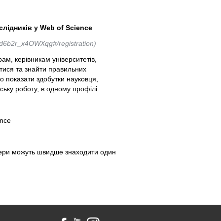
лідників у Web of Science
d6b2r_x4OWXqg#/registration)
рам, керівникам університетів,
итися та знайти правильних
но показати здобутки науковця,
ську роботу, в одному профілі.
ence
тнери можуть швидше знаходити один