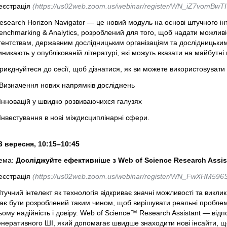
еєстрація
(https://us02web.zoom.us/webinar/register/WN_iZ7vomBwT
esearch Horizon Navigator — це новий модуль на основі штучного ін
enchmarking & Analytics, розроблений для того, щоб надати можлив
гентствам, державним дослідницьким організаціям та дослідницьким
иникають у опублікованій літературі, які можуть вказати на майбутні
риєднуйтеся до сесії, щоб дізнатися, як ви можете використовувати 
 Визначення нових напрямків досліджень
 Інновацій у швидко розвиваючихся галузях
 Інвестування в нові міждисциплінарні сфери.
3 вересня, 10:15–10:45
ема:
Досліджуйте ефективніше з Web of Science Research Assis
еєстрація
(https://us02web.zoom.us/webinar/register/WN_FwXHM596S
тучний інтелект як технологія відкриває значні можливості та викли
ає бути розроблений таким чином, щоб вирішувати реальні проблем
ьому надійність і довіру. Web of Science™ Research Assistant — відп
енеративного ШІ, який допомагає швидше знаходити нові інсайти, 