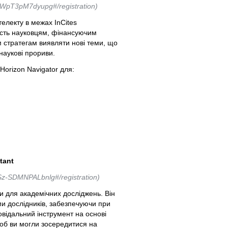
IWpT3pM7dyupg#/registration)
телекту в межах InCites
ість науковцям, фінансуючим
 стратегам виявляти нові теми, що
 наукові прориви.
Horizon Navigator для:
tant
z-SDMNPALbnlg#/registration)
ки для академічних досліджень. Він
и дослідників, забезпечуючи при
овідальний інструмент на основі
щоб ви могли зосередитися на