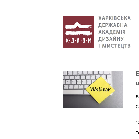
Б
в
В
С
1
Т