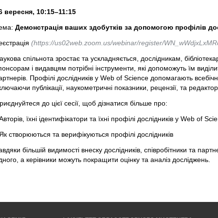
6 вересня, 10:15–11:15
ема:
Демонстрація ваших здобутків за допомогою профілів дос
еєстрація
(https://us02web.zoom.us/webinar/register/WN_wWdjxLxMR
аукова спільнота зростає та ускладняється, дослідникам, бібліотека
понсорам і видавцям потрібні інструменти, які допоможуть їм виділ
артнерів. Профілі дослідників у Web of Science допомагають всебіч
ключаючи публікації, наукометричні показники, рецензії, та редактор
риєднуйтеся до цієї сесії, щоб дізнатися більше про:
 Авторів, їхні ідентифікатори та їхні профілі дослідників у Web of Sci
 Як створюються та верифікуються профілі дослідників
авдяки більшій видимості внеску дослідників, співробітники та пар
дного, а керівники можуть покращити оцінку та аналіз досліджень.