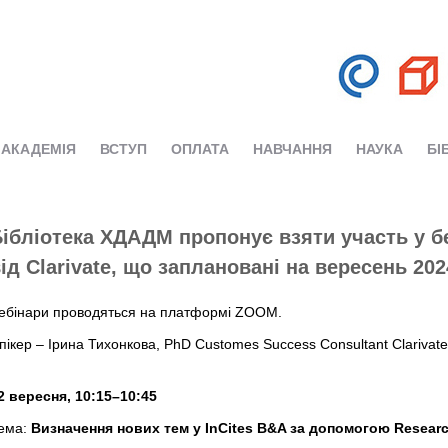
АКАДЕМІЯ
ВСТУП
ОПЛАТА
НАВЧАННЯ
НАУКА
БІ
ібліотека ХДАДМ пропонує взяти участь у б
ід Clarivate, що заплановані на вересень 202
ебінари проводяться на платформі ZOOM.
пікер – Ірина Тихонкова, PhD Customes Success Consultant Clarivate
2 вересня, 10:15–10:45
ема:
Визначення нових тем у InCites B&A за допомогою Researc