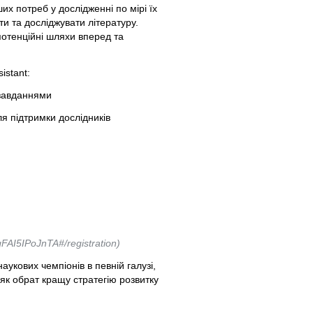
их потреб у дослідженні по мірі їх
ти та досліджувати літературу.
потенційні шляхи вперед та
istant:
 завданнями
ля підтримки дослідників
FAI5IPoJnTA#/registration)
наукових чемпіонів в певній галузі,
 як обрат кращу стратегію розвитку