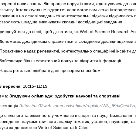
творенні нових знань. Він працює поруч із вами, адаптуючись до ваш
озвитку. Інтелектуальне відкриття допомагає вам легко інтерпретува
ерування на основі завдань та контекстуальні підказки відкривають 
озволяють швидше виконувати складні дослідницькі завдання.
риєднуйтеся до сесії, щоб дізнатися, як Web of Science Research Ass
 Допомагає дослідникам справлятися зі складними дослідницькими
 Проактивно надає релевантні, контекстуально специфічні інсайти д
 Забезпечує більш ефективний пошук та відкриття інформації
 Надає ретельно відібрані дані прозорим способом.
9 вересня, 10:15–11:15
ема:
Згадуючи олімпіаду: здобутки наукові та спортивні
еєстрація
(https://us02web.zoom.us/webinar/register/WN_fFdxQcrkTzq
о спільного та відмінного у чемпіонів в спорті та науці. Визначення 
роведення наукометричного аналізу тематик, установ, науковців, та
ауки за допомогою Web of Science та InCites.