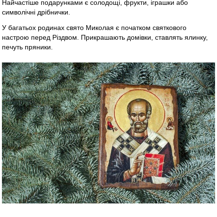
Найчастіше подарунками є солодощі, фрукти, іграшки або
символічні дрібнички.
У багатьох родинах свято Миколая є початком святкового
настрою перед Різдвом. Прикрашають домівки, ставлять ялинку,
печуть пряники.