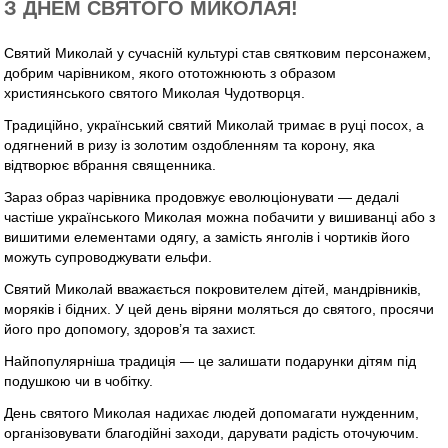
З ДНЕМ СВЯТОГО МИКОЛАЯ!
Святий Миколай у сучасній культурі став святковим персонажем,
добрим чарівником, якого ототожнюють з образом
християнського святого Миколая Чудотворця.
Традиційно, український святий Миколай тримає в руці посох, а
одягнений в ризу із золотим оздобленням та корону, яка
відтворює вбрання священника.
Зараз образ чарівника продовжує еволюціонувати — дедалі
частіше українського Миколая можна побачити у вишиванці або з
вишитими елементами одягу, а замість янголів і чортиків його
можуть супроводжувати ельфи.
Святий Миколай вважається покровителем дітей, мандрівників,
моряків і бідних. У цей день віряни моляться до святого, просячи
його про допомогу, здоров’я та захист.
Найпопулярніша традиція — це залишати подарунки дітям під
подушкою чи в чобітку.
День святого Миколая надихає людей допомагати нужденним,
організовувати благодійні заходи, дарувати радість оточуючим.