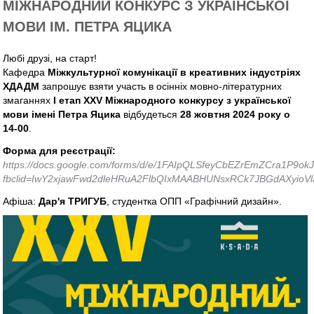
МІЖНАРОДНИЙ КОНКУРС З УКРАЇНСЬКОЇ
МОВИ ІМ. ПЕТРА ЯЦИКА
Любі друзі, на старт!
Кафедра
Міжкультурної комунікації в креативних індустріях
ХДАДМ
запрошує взяти участь в осінніх мовно-літературних
змаганнях
І етап ХХV Міжнародного конкурсу з української
мови імені Петра Яцика
відбудеться
28 жовтня 2024 року о
14-00
.
Форма для реєстрації:
https://docs.google.com/forms/d/e/1FAIpQLSfeyCbEZrEmZCra1P9
fbclid=IwY2xjawFwd2dleHRuA2FlbQIxMAABHUNsxRCk7JBGdAXy
Афіша:
Дар'я ТРИГУБ
, студентка ОПП «Графічний дизайн».