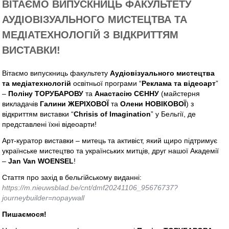
ВІТАЄМО ВИПУСКНИЦЬ ФАКУЛЬТЕТУ
АУДІОВІЗУАЛЬНОГО МИСТЕЦТВА ТА
МЕДІАТЕХНОЛОГІЙ З ВІДКРИТТЯМ
ВИСТАВКИ!
Вітаємо випускниць факультету
Аудіовізуального мистецтва
та медіатехнологій
освітньої програми “
Реклама та відеоарт
”
–
Поліну ТОРУБАРОВУ
та
Анастасію СЄННУ
(майстерня
викладачів
Галини ЖЕРІХОВОЇ
та
Олени НОВІКОВОЇ
) з
відкриттям виставки “
Chrisis of Imagination
” у Бельгії, де
представлені їхні відеоарти!
Арт-куратор виставки – митець та активіст, який щиро підтримує
українське мистецтво та українських митців, друг нашої Академії
–
Jan Van WOENSEL
!
Стаття про захід в бельгійському виданні:
https://m.nieuwsblad.be/cnt/dmf20241106_95676737?
journeybuilder=nopaywall
Пишаємося!