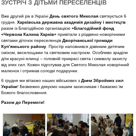
ЗУСТРІЧ З ДІТЬМИ ПЕРЕСЕЛЕНЦІВ
Вже другий рік в Україні
День святого Миколая
святкується 6
грудня.
Харківська державна академія дизайну і мистецтв
разом із Благодійною організацією
«Благодійний фонд
«Червона Калина Харків»
привітали з різдвяно-новорічними
святами діточок переселенців
Дворічанської громади
Куп’янського району
. Простір наповнився дзвінким дитячим
сміхом, веселощами та святковим настроєм. Особливо зраділи
діти красуні-ялинці – головній прикрасі свята і символу захисту
від злих сил. Кожен підготував для Святого Миколая новорічний
малюнок і отримав солодкі подарунки.
6 грудня ми вітаємо наших військових з
Днем Збройних сил
України
! Безмежно дякуємо нашим захисникам і бажаємо їм
Божого благословення.
Разом до Перемоги!