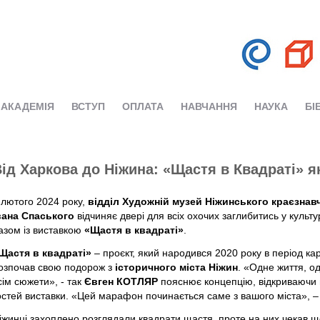
АКАДЕМІЯ
ВСТУП
ОПЛАТА
НАВЧАННЯ
НАУКА
БІ
ід Харкова до Ніжина: «Щастя в Квадраті» як
 лютого 2024 року,
відділ Художній музей Ніжинського краєзнав
вана Спаського
відчиняє двері для всіх охочих заглибитись у культур
азом із виставкою
«Щастя в квадраті»
.
Щастя в квадраті»
– проєкт, який народився 2020 року в період ка
озпочав свою подорож з
історичного міста Ніжин
. «Одне життя, о
сім сюжети», - так
Євген КОТЛЯР
пояснює концепцію, відкриваючи 
остей виставки. «Цей марафон починається саме з вашого міста», – 
іжинці захоплено розглядали квадрати щастя, проте на них чекав 