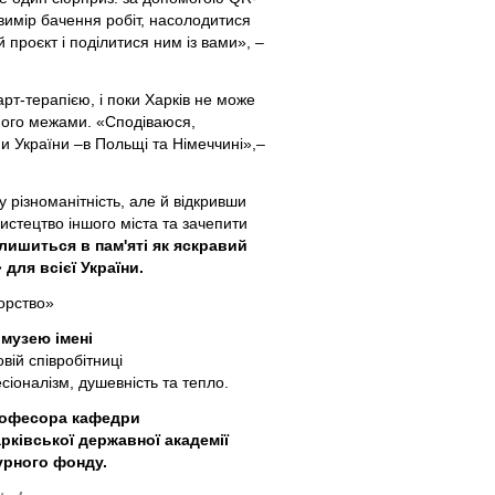
 вимір бачення робіт, насолодитися
роєкт і поділитися ним із вами», –
арт-терапією, і поки Харків не може
 його межами. «Сподіваюся,
ми України –в Польщі та Німеччині»,–
 різноманітність, але й відкривши
мистецтво іншого міста та зачепити
лишиться в пам'яті як яскравий
для всієї України.
орство»
музею імені
вій співробітниці
іоналізм, душевність та тепло.
професора кафедри
ківської державної академії
урного фонду.