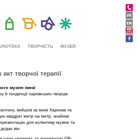
БЛІОТЕКА
ТВОРЧІСТЬ
МУЗЕЙ
 акт творчої терапії
чого музею імені
у й тенденції харківських творців
рантину, вийшов за межі Харкова та
дин квадрат метр на метр, знайомі
презентацію для колективу музею та
додає він.
ще один сюрприз: за допомогою QR-