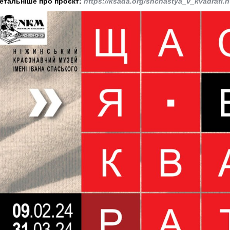
етальніше про проєкт:
https://ksada.org/shchastya_v_kvadrati.h