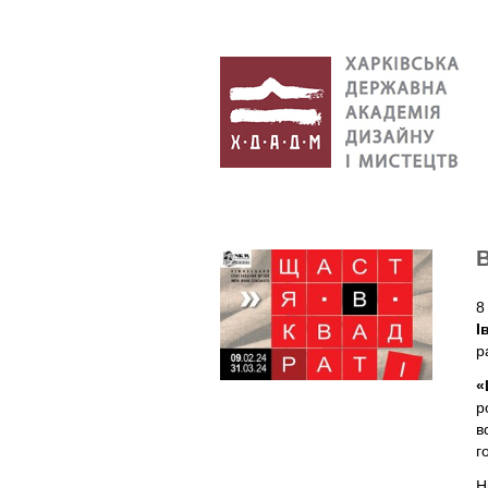
В
8
І
р
«
р
в
г
Н