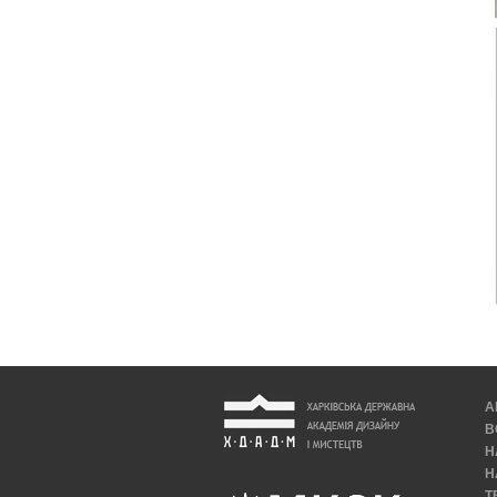
А
В
Н
Н
Т