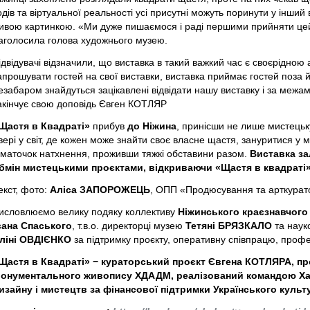
одів та віртуальної реальності усі присутні можуть поринути у інший
ивою картинкою. «Ми дуже пишаємося і раді першими прийняти цей п
аголосила голова художнього музею.
ідвідувачі відзначили, що виставка в такий важкий час є своєрідною 
апрошувати гостей на свої виставки, виставка приймає гостей поза
езабаром знайдуться зацікавлені відвідати нашу виставку і за межа
акінчує свою доповідь Євген КОТЛЯР
Щастя в Квадраті»
прибув
до Ніжина
, принісши не лише мистецьку
вері у світ, де кожен може знайти своє власне щастя, зануритися у 
маточок натхнення, проживши тяжкі обставини разом.
Виставка за
бмін мистецькими проєктами, відкриваючи «Щастя в квадраті» 
екст, фото:
Аліса ЗАПОРОЖЕЦЬ
, ОПП «Продюсування та арткурат
исловлюємо велику подяку коллективу
Ніжинського краєзнавчого 
вана Спаського
, т.в.о. директорці музею
Тетяні БРЯЗКАЛО
та науко
ліні ОВДІЄНКО
за підтримку проєкту, оперативну співпрацю, профес
Щастя в Квадраті» − кураторський проєкт Євгена КОТЛЯРА, 
онументального живопису ХДАДМ, реалізований командою Хар
изайну і мистецтв за фінансової підтримки Українського культ