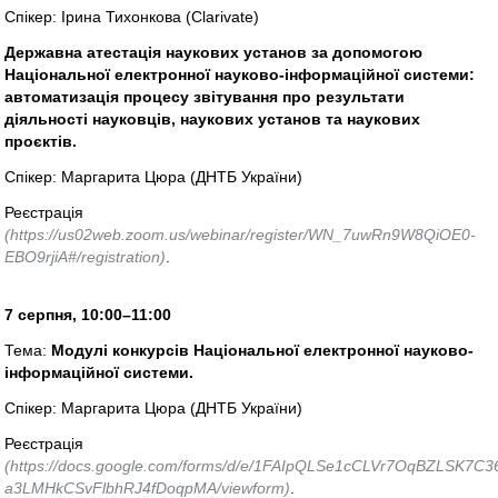
Спікер: Ірина Тихонкова (Clarivate)
Державна атестація наукових установ за допомогою
Національної електронної науково-інформаційної системи:
автоматизація процесу звітування про результати
діяльності науковців, наукових установ та наукових
проєктів.
Спікер: Маргарита Цюра (ДНТБ України)
Реєстрація
(https://us02web.zoom.us/webinar/register/WN_7uwRn9W8QiOE0-
EBO9rjiA#/registration)
.
7 серпня, 10:00–11:00
Тема:
Модулі конкурсів Національної електронної науково-
інформаційної системи.
Спікер: Маргарита Цюра (ДНТБ України)
Реєстрація
(https://docs.google.com/forms/d/e/1FAIpQLSe1cCLVr7OqBZLSK7C3
a3LMHkCSvFlbhRJ4fDoqpMA/viewform)
.