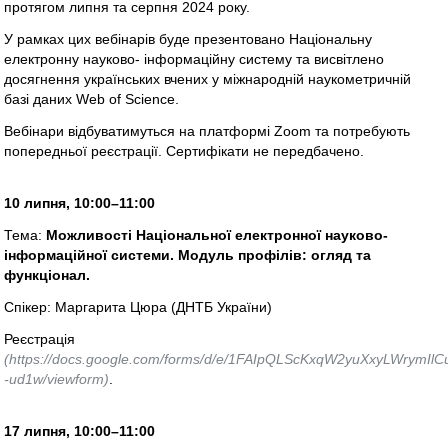
протягом липня та серпня 2024 року.
У рамках цих вебінарів буде презентовано Національну
електронну науково- інформаційну систему та висвітлено
досягнення українських вчених у міжнародній наукометричній
базі даних Web of Science.
Вебінари відбуватимуться на платформі Zoom та потребують
попередньої реєстрації. Сертифікати не передбачено.
10 липня, 10:00–11:00
Тема:
Можливості Національної електронної науково-
інформаційної системи. Модуль профілів: огляд та
функціонал.
Спікер: Маргарита Цюра (ДНТБ України)
Реєстрація
(https://docs.google.com/forms/d/e/1FAIpQLScKxqW2yuXxyLWrymI
-ud1w/viewform)
.
17 липня, 10:00–11:00