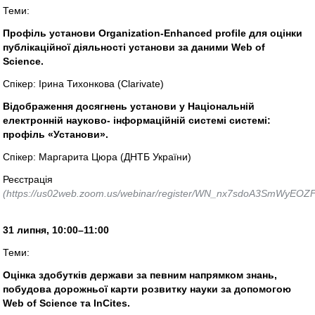
Теми:
Профіль установи Organization-Enhanced profile для оцінки
публікаційної діяльності установи за даними Web of
Science.
Спікер: Ірина Тихонкова (Clarivate)
Відображення досягнень установи у Національній
електронній науково- інформаційній системі системі:
профіль «Установи».
Спікер: Маргарита Цюра (ДНТБ України)
Реєстрація
(https://us02web.zoom.us/webinar/register/WN_nx7sdoA3SmWyEOZFq
31 липня, 10:00–11:00
Теми:
Оцінка здобутків держави за певним напрямком знань,
побудова дорожньої карти розвитку науки за допомогою
Web of Science та InCites.