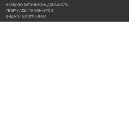
НАУКОВО-МЕТОДИЧНА ДІЯЛЬНІСТЬ
ТВОРЧІ АКЦІЇ ТА КОНКУРСИ
ВИДАТНІ ВИПУСКНИКИ