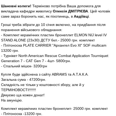
Шановні колеги!
Терміново потрібна Ваша допомога для
викладача кафедри живопису
Олексія ДМІТРІЄВА
. Цей чоловік
саме зараз боронить нас, як піхотинець, в
Авдіївці
.
Гроші треба зібрати до 10 січня включно, на придбання після
поранення військового обладнання:
- Комплект керамічних пластин бронеплит ELMON NIJ level IV
STAND ALONE (23х30) ДСТУ 6кл.- 25000 грн. комплект
- Плітоноска PLATE CARRIER "Архангел Evo Xl" SOF multicam
13200 грн.
- Турнікет North American Rescue Combat Application Tourniquet
Generation 7 - CAT Gen 7 - 4шт- 5800грн.
- Спальний мішок- 3200грн
Купля буде здійснена з сайту ABRAMS та А.Т.А.К.А.
Загальна сума - 47200грн.
Складність не тільки у коштовності збору, але й у
ТЕРМІНОВОСТІ!!!!!!!
Дякуємо ща кожен донат!
На амуніцію.
Комплект керамічних пластин бронеплит- 25000 грн. комплект
- Плітоноска -13200 грн.