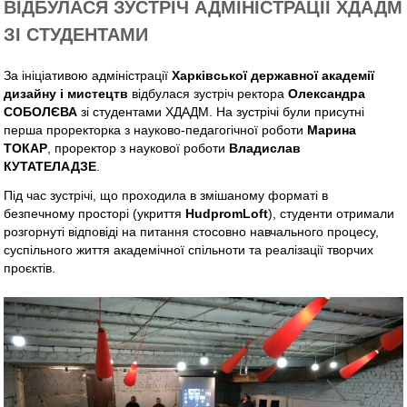
ВІДБУЛАСЯ ЗУСТРІЧ АДМІНІСТРАЦІЇ ХДАДМ
ЗІ СТУДЕНТАМИ
За ініціативою адміністрації
Харківської державної академії
дизайну і мистецтв
відбулася зустріч ректора
Олександра
СОБОЛЄВА
зі студентами ХДАДМ. На зустрічі були присутні
перша проректорка з науково-педагогічної роботи
Марина
ТОКАР
, проректор з наукової роботи
Владислав
КУТАТЕЛАДЗЕ
.
Під час зустрічі, що проходила в змішаному форматі в
безпечному просторі (укриття
HudpromLoft
), студенти отримали
розгорнуті відповіді на питання стосовно навчального процесу,
суспільного життя академічної спільноти та реалізації творчих
проєктів.