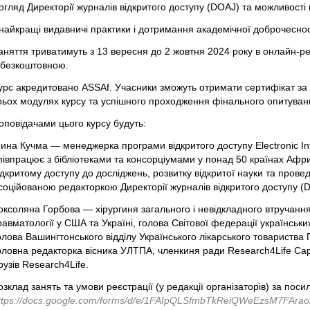
 огляд Директорії журналів відкритого доступу (DOAJ) та можливост
 найкращі видавничі практики і дотримання академічної доброчеснос
аняття триватимуть з 13 вересня до 2 жовтня 2024 року в онлайн-
 безкоштовною.
урс акредитовано ASSAf. Учасники зможуть отримати сертифікат за у
рьох модулях курсу та успішного проходження фінального опитуван
оповідачами цього курсу будуть:
рина Кучма — менеджерка програми відкритого доступу Electronic Info
півпрацює з бібліотеками та консорціумами у понад 50 країнах Афри
ідкритому доступу до досліджень, розвитку відкритої науки та прове
соційованою редакторкою Директорії журналів відкритого доступу 
оксоляна Горбова — хірургиня загального і невідкладного втручання,
равматології у США та Україні, голова Світової федерації українськ
олова Вашингтонського відділу Українського лікарського товариства
оловна редакторка вісника УЛТПА, членкиня ради Research4Life Cap
рузів Research4Life.
озклад занять та умови реєстрації (у редакції організаторів) за пос
ttps://docs.google.com/forms/d/e/1FAIpQLSfmbTkReiQWeEzsM7FAr