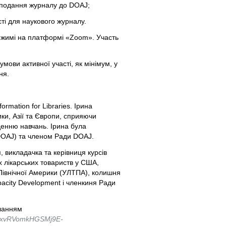
і подання журналу до DOAJ;
ті для наукового журналу.
режимі на платформі «Zoom». Участь
мови активної участі, як мінімум, у
ня.
rmation for Libraries. Ірина
ки, Азії та Європи, сприяючи
денню навчань. Ірина була
(DOAJ) та членом Ради DOAJ.
 викладачка та керівниця курсів
их лікарських товариств у США,
 Північної Америки (УЛТПА), колишня
acity Development і членкиня Ради
иланням
aoxvRVomkHGSMj9E-