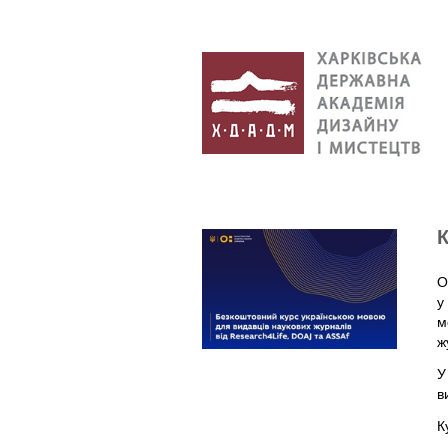
К
О
у
м
ж
У
в
К