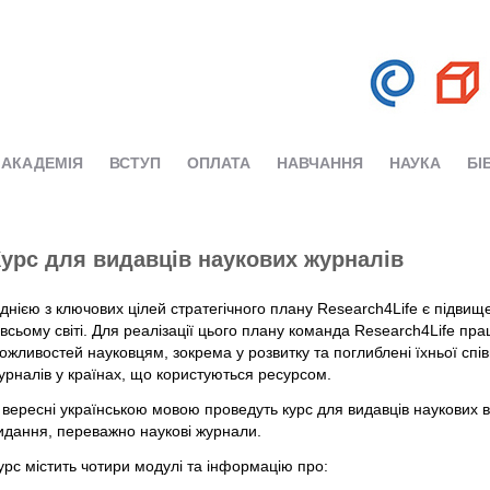
АКАДЕМІЯ
ВСТУП
ОПЛАТА
НАВЧАННЯ
НАУКА
БІ
урс для видавців наукових журналів
днією з ключових цілей стратегічного плану Research4Life є підви
 всьому світі. Для реалізації цього плану команда Research4Life п
ожливостей науковцям, зокрема у розвитку та поглиблені їхньої спі
урналів у країнах, що користуються ресурсом.
 вересні українською мовою проведуть курс для видавців наукових в
идання, переважно наукові журнали.
урс містить чотири модулі та інформацію про: