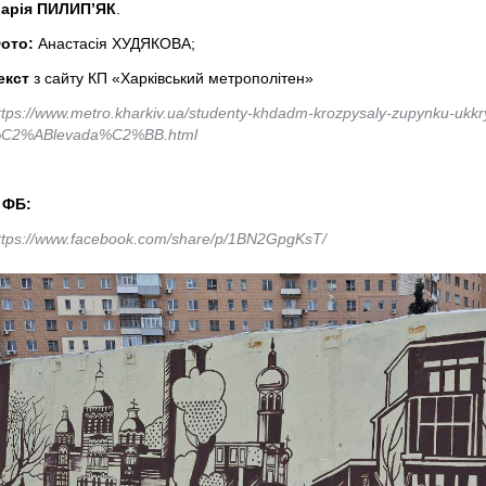
арія ПИЛИП’ЯК
.
ото:
Анастасія ХУДЯКОВА;
екст
з сайту КП «Харківський метрополітен»
ttps://www.metro.kharkiv.ua/studenty-khdadm-krozpysaly-zupynku-ukkryt
C2%ABlevada%C2%BB.html
У
ФБ:
ttps://www.facebook.com/share/p/1BN2GpgKsT/