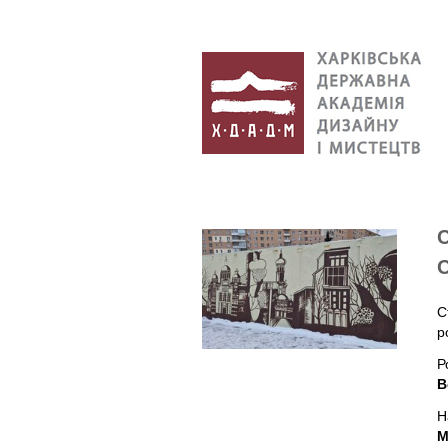
С
р
Р
В
Н
М