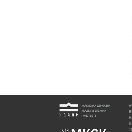
А
В
Н
Н
Т