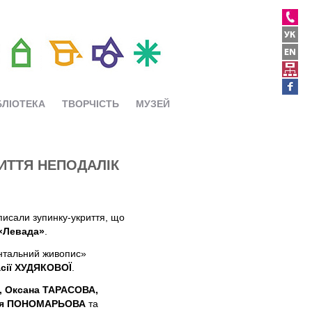
БЛІОТЕКА
ТВОРЧІСТЬ
МУЗЕЙ
ИТТЯ НЕПОДАЛІК
исали зупинку-укриття, що
 «Левада»
.
нтальний живопис»
сії ХУДЯКОВОЇ
.
 Оксана ТАРАСОВА,
асія ПОНОМАРЬОВА
та