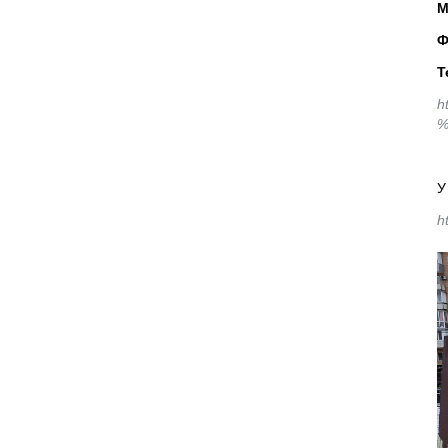
М
Ф
Т
h
%
h