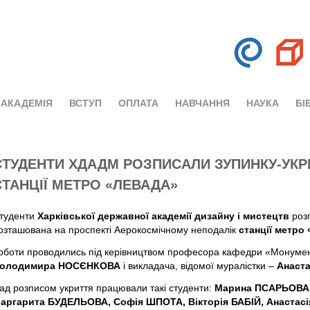
АКАДЕМІЯ
ВСТУП
ОПЛАТА
НАВЧАННЯ
НАУКА
БІ
СТУДЕНТИ ХДАДМ РОЗПИСАЛИ ЗУПИНКУ-УКР
СТАНЦІЇ МЕТРО «ЛЕВАДА»
туденти
Харківської державної академії дизайну і мистецтв
розп
озташована на проспекті Аерокосмічному неподалік
станції метро
оботи проводились під керівництвом професора кафедри «Монуме
олодимира НОСЄНКОВА
і викладача, відомої муралістки –
Анаста
ад розписом укриття працювали такі студенти:
Марина ПСАРЬОВА,
аргарита БУДЕЛЬОВА, Софія ШПОТА, Вікторія БАБІЙ, Анаст