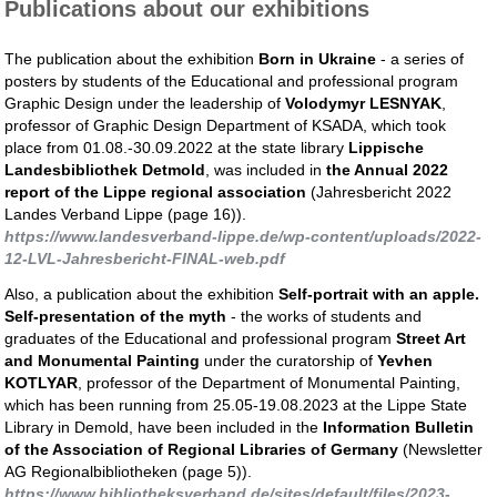
Publications about our exhibitions
The publication about the exhibition
Born in Ukraine
- a series of
posters by students of the Educational and professional program
Graphic Design under the leadership of
Volodymyr LESNYAK
,
professor of Graphic Design Department of KSADA, which took
place from 01.08.-30.09.2022 at the state library
Lippische
Landesbibliothek Detmold
, was included in
the Annual 2022
report of the Lippe regional association
(Jahresbericht 2022
Landes Verband Lippe (page 16)).
https://www.landesverband-lippe.de/wp-content/uploads/2022-
12-LVL-Jahresbericht-FINAL-web.pdf
Also, a publication about the exhibition
Self-portrait with an apple.
Self-presentation of the myth
- the works of students and
graduates of the Educational and professional program
Street Art
and Monumental Painting
under the curatorship of
Yevhen
KOTLYAR
, professor of the Department of Monumental Painting,
which has been running from 25.05-19.08.2023 at the Lippe State
Library in Demold, have been included in the
Information Bulletin
of the Association of Regional Libraries of Germany
(Newsletter
AG Regionalbibliotheken (page 5)).
https://www.bibliotheksverband.de/sites/default/files/2023-