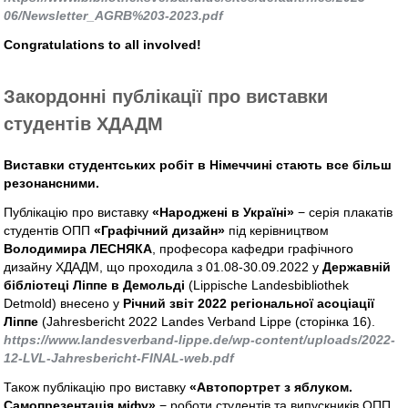
06/Newsletter_AGRB%203-2023.pdf
Congratulations to all involved!
Закордонні публікації про виставки
студентів ХДАДМ
Виставки студентських робіт в Німеччині стають все більш
резонансними.
Публікацію про виставку
«Народжені в Україні»
− серія плакатів
студентів ОПП
«Графічний дизайн»
під керівництвом
Володимира ЛЕСНЯКА
, професора кафедри графічного
дизайну ХДАДМ, що проходила з 01.08-30.09.2022 у
Державній
бібліотеці Ліппе в Демольді
(Lippische Landesbibliothek
Detmold) внесено у
Річний звіт 2022 регіональної асоціації
Ліппе
(Jahresbericht 2022 Landes Verband Lippe (сторінка 16).
https://www.landesverband-lippe.de/wp-content/uploads/2022-
12-LVL-Jahresbericht-FINAL-web.pdf
Також публікацію про виставку
«Автопортрет з яблуком.
Самопрезентація міфу»
− роботи студентів та випускників ОПП