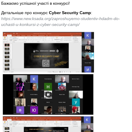
Бажаємо успішної участі в конкурсі!
Детальніше про конкурс
Cyber Security Camp
:
https://www.new.ksada.org/zaproshuyemo-studentiv-hdadm-do-
uchasti-u-konkursi-z-cyber-security-camp/