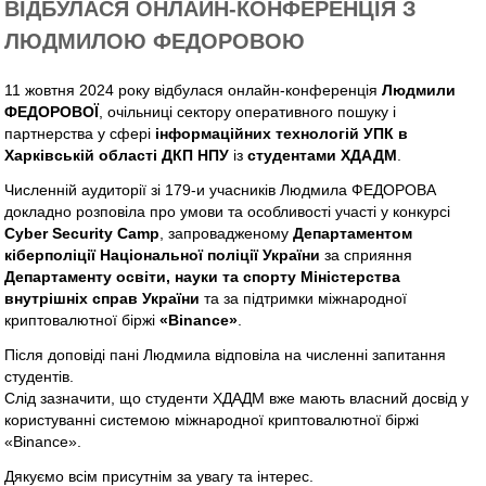
ВІДБУЛАСЯ ОНЛАЙН-КОНФЕРЕНЦІЯ З
ЛЮДМИЛОЮ ФЕДОРОВОЮ
11 жовтня 2024 року відбулася онлайн-конференція
Людмили
ФЕДОРОВОЇ
, очільниці сектору оперативного пошуку і
партнерства у сфері
інформаційних технологій УПК в
Харківській області ДКП НПУ
із
студентами ХДАДМ
.
Численній аудиторії зі 179-и учасників Людмила ФЕДОРОВА
докладно розповіла про умови та особливості участі у конкурсі
Cyber Security Camp
, запровадженому
Департаментом
кіберполіції Національної поліції України
за сприяння
Департаменту освіти, науки та спорту Міністерства
внутрішніх справ України
та за підтримки міжнародної
криптовалютної біржі
«Binance»
.
Після доповіді пані Людмила відповіла на численні запитання
студентів.
Слід зазначити, що студенти ХДАДМ вже мають власний досвід у
користуванні системою міжнародної криптовалютної біржі
«Binance».
Дякуємо всім присутнім за увагу та інтерес.