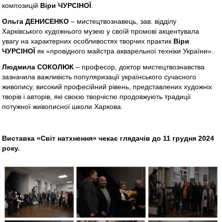
композицій
Віри ЧУРСІНОЇ
.
Ольга ДЕНИСЕНКО
– мистецтвознавець, зав. відділу
Харківського художнього музею у своїй промові акцентувала
увагу на характерних особливостях творчих практик
Віри
ЧУРСІНОЇ
як «провідного майстра акварельної техніки України».
Людмила СОКОЛЮК
– професор, доктор мистецтвознавства
зазначила важливість популяризації українського сучасного
живопису, високий професійний рівень, представлених художніх
творів і авторів, які своєю творчістю продовжують традиції
потужної живописної школи Харкова.
Виставка «Світ натхнення» чекає глядачів до 11 грудня 2024
року.