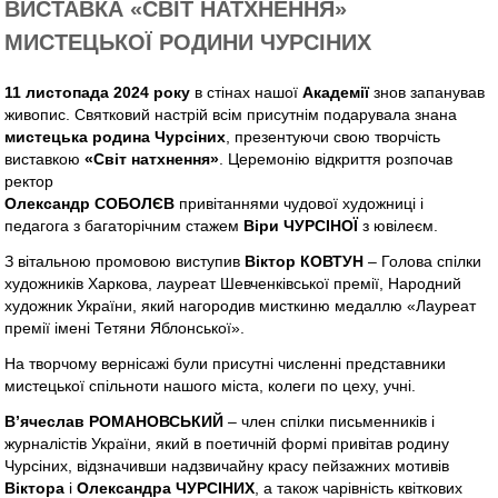
ВИСТАВКА «СВІТ НАТХНЕННЯ»
МИСТЕЦЬКОЇ РОДИНИ ЧУРСІНИХ
11 листопада 2024 року
в стінах нашої
Академії
знов запанував
живопис. Святковий настрій всім присутнім подарувала знана
мистецька родина Чурсіних
, презентуючи свою творчість
виставкою
«Світ натхнення»
. Церемонію відкриття розпочав
ректор
Олександр СОБОЛЄВ
привітаннями чудової художниці і
педагога з багаторічним стажем
Віри ЧУРСІНОЇ
з ювілеєм.
З вітальною промовою виступив
Віктор КОВТУН
– Голова спілки
художників Харкова, лауреат Шевченківської премії, Народний
художник України, який нагородив мисткиню медаллю «Лауреат
премії імені Тетяни Яблонської».
На творчому вернісажі були присутні численні представники
мистецької спільноти нашого міста, колеги по цеху, учні.
В’ячеслав РОМАНОВСЬКИЙ
– член спілки письменників і
журналістів України, який в поетичній формі привітав родину
Чурсіних, відзначивши надзвичайну красу пейзажних мотивів
Віктора
і
Олександра ЧУРСІНИХ
, а також чарівність квіткових