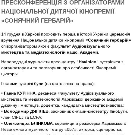
ПРЕСКОНФЕРЕНЦІЯ З ОРГАНІЗАТОРАМИ
НАЦІОНАЛЬНОЇ ДИТЯЧОЇ КІНОПРЕМІЇ
«СОНЯЧНИЙ ГЕРБАРІЙ»
14 грудня в Харкові проходить перша в історії України церемонія
вручення Національної дитячої кінопремії
«Сонячний гербарій»
співорганізатором якої є факультет
Аудіовізуального
мистецтва та медіатехнологій
нашої
Академії
.
Напередодні журналісти прес-центру
“Накіпіло”
зустрілися з
організаторами та поговорили про особливості Кінопремії
цьогоріч.
Гостями зустрічі були (на фото зліва на право):
•
Ганна КУРІННА
, деканеса Факультету Аудіовізуального
мистецтва та медіатехнологій Харківської державної академії
дизайну і мистецтв, доцентка, кандидатка мистецтвознавства;
•
Володимир ДЯГІЛЕВ
, засновник онлайн-кінотеатру КіноБути,
член CIFEJ та ECFA;
•
Олександра БЛІНКОВА
, керівниця й режисерка Харківського
Незалежного музичного Театру «057», акторка, сценаристка,