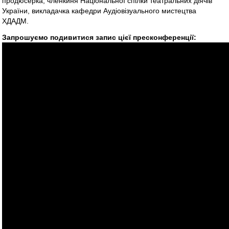
продюсерка, членкиня Національної спілки театральних діячів
України, викладачка кафедри Аудіовізуального мистецтва
ХДАДМ.
Запрошуємо подивитися запис цієї пресконференції: