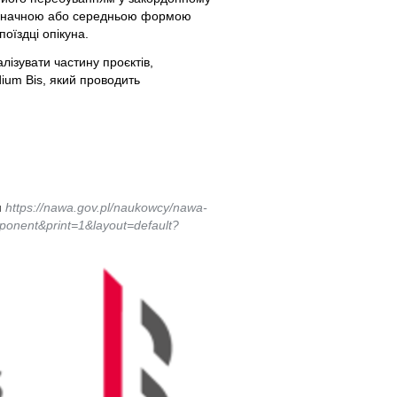
зі значною або середньою формою
поїздці опікуна.
лізувати частину проєктів,
dium Bis, який проводить
м
https://nawa.gov.pl/naukowcy/nawa-
onent&print=1&layout=default?