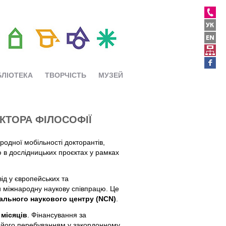
БЛІОТЕКА
ТВОРЧІСТЬ
МУЗЕЙ
КТОРА ФІЛОСОФІЇ
родної мобільності докторантів,
 в дослідницьких проєктах у рамках
ід у європейських та
и міжнародну наукову співпрацю. Це
ального наукового центру (NCN)
.
 місяців
. Фінансування за
з його перебуванням у закордонному