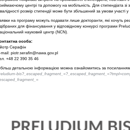
риймаючому центрі та допомогу на мобільність. Для стипендіата 
нвалідності розмір стипендії може бути збільшений за умови участі у 
аявки на програму можуть подавати лише докторанти, які хочуть реа
ідібраних для фінансування у відповідному конкурсі програми Prelu
аціональний науковий центр (NCN).
онтактна особа:
йотр Серафін
-mail: piotr.serafin@nawa.gov.pl
ел. +48 22 390 35 46
 більш детальною інформацією можна ознайомитись за посилання
reludium-bis?_escaped_fragment_=?_escaped_fragment_=?tmpl=comp
escaped_fragment_=