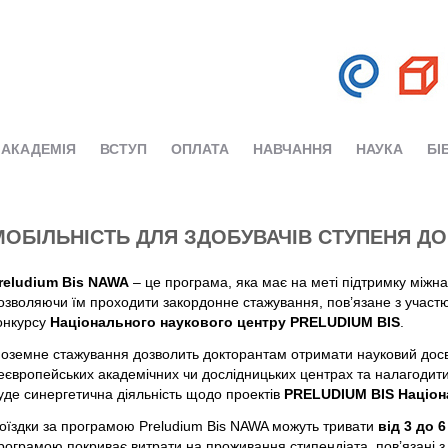
АКАДЕМІЯ
ВСТУП
ОПЛАТА
НАВЧАННЯ
НАУКА
БІ
МОБІЛЬНІСТЬ ДЛЯ ЗДОБУВАЧІВ СТУПЕНЯ ДО
reludium Bis NAWA
– це програма, яка має на меті підтримку міжна
озволяючи їм проходити закордонне стажування, пов’язане з участю
онкурсу
Національного наукового центру PRELUDIUM BIS
.
ноземне стажування дозволить докторантам отримати науковий досв
еєвропейських академічних чи дослідницьких центрах та налагодит
уде синергетична діяльність щодо проектів
PRELUDIUM BIS Націон
оїздки за програмою Preludium Bis NAWA можуть тривати
від 3 до 6
рограмою покриває витрати на проживання стипендіата, пов’язані 