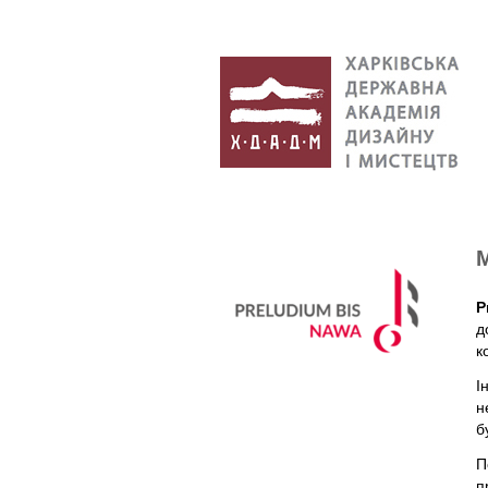
P
д
к
І
н
б
П
п