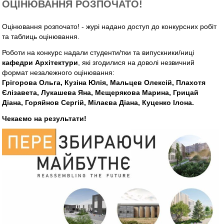
ОЦІНЮВАННЯ РОЗПОЧАТО!
Оцінювання розпочато! - журі надано доступ до конкурсних робіт
та таблиць оцінювання.
Роботи на конкурс надали студенти/тки та випускники/ниці
кафедри Архітектури
, які згодилися на доволі незвичний
формат незалежного оцінювання:
Грігорова Ольга, Кузіна Юлія, Мальцев Олексій, Плахотя
Єлізавета, Лукашева Яна, Мєщерякова Марина, Грицай
Діана, Горяйнов Сергій, Мілаєва Діана, Куценко Ілона.
Чекаємо на результати!