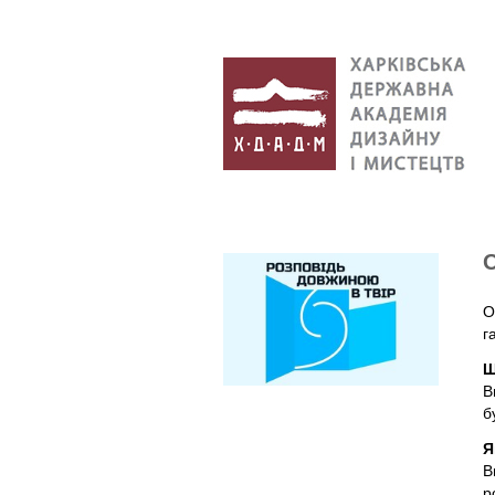
О
г
Щ
В
б
Я
В
р