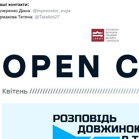
аші контакти:
учеренко Діана:
@impression_evga
рмакова Тетяна:
@Tatalion27