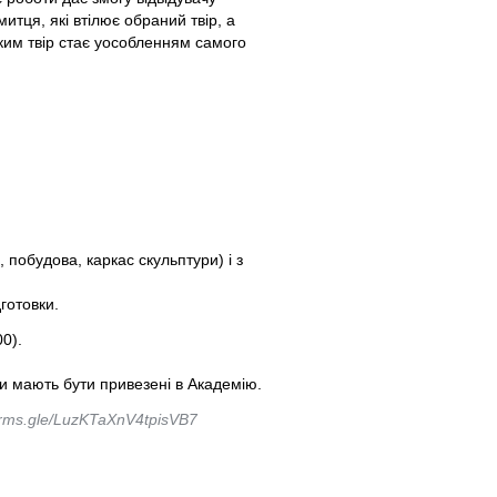
митця, які втілює обраний твір, а
яким твір стає уособленням самого
 побудова, каркас скульптури) і з
готовки.
0).
ри мають бути привезені в Академію.
forms.gle/LuzKTaXnV4tpisVB7