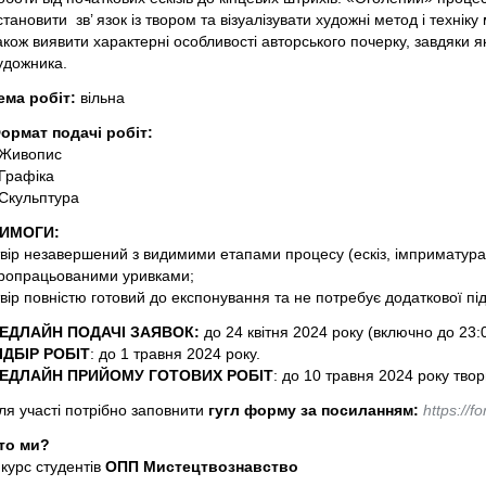
становити зв’ язок із твором та візуалізувати художні метод і техніку 
акож виявити характерні особливості авторського почерку, завдяки 
удожника.
ема робіт:
вільна
ормат подачі робіт:
️ Живопис
️ Графіка
️ Скульптура
ИМОГИ:
️твір незавершений з видимими етапами процесу (ескіз, імприматура,
ропрацьованими уривками;
️твір повністю готовий до експонування та не потребує додаткової під
ДЕДЛАЙН ПОДАЧІ ЗАЯВОК:
до 24 квітня 2024 року (включно до 23:0
ВІДБІР РОБІТ
: до 1 травня 2024 року.
ДЕДЛАЙН ПРИЙОМУ ГОТОВИХ РОБІТ
: до 10 травня 2024 року тво
ля участі потрібно заповнити
гугл форму за посиланням:
https://
то ми?
 курс студентів
ОПП Мистецтвознавство