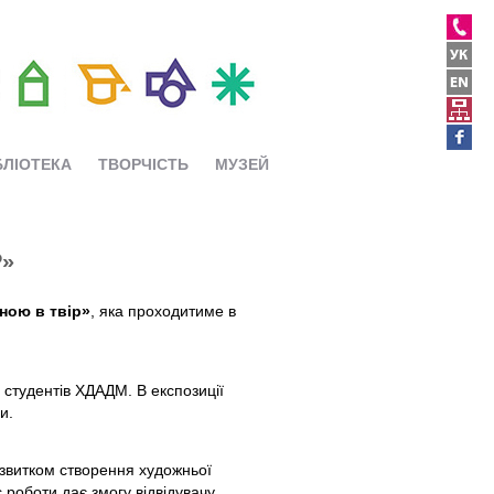
БЛІОТЕКА
ТВОРЧІСТЬ
МУЗЕЙ
Р»
ною в твір»
, яка проходитиме в
 студентів ХДАДМ. В експозиції
и.
розвитком створення художньої
 роботи дає змогу відвідувачу