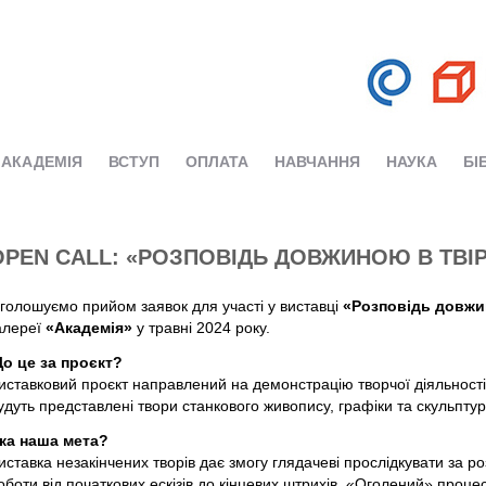
АКАДЕМІЯ
ВСТУП
ОПЛАТА
НАВЧАННЯ
НАУКА
БІ
OPEN CALL: «РОЗПОВІДЬ ДОВЖИНОЮ В ТВІ
голошуємо прийом заявок для участі у виставці
«Розповідь довжи
алереї
«Академія»
у травні 2024 року.
о це за проєкт?
иставковий проєкт направлений на демонстрацію творчої діяльності
удуть представлені твори станкового живопису, графіки та скульптур
ка наша мета?
иставка незакінчених творів дає змогу глядачеві прослідкувати за 
оботи від початкових ескізів до кінцевих штрихів. «Оголений» процес