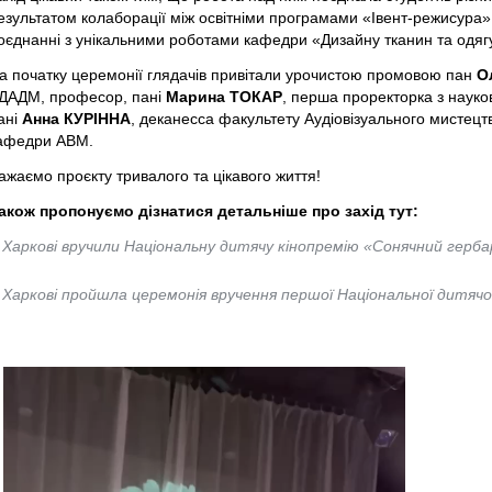
езультатом колаборації між освітніми програмами «Івент-режисура»,
оєднанні з унікальними роботами кафедри «Дизайну тканин та одяг
а початку церемонії глядачів привітали урочистою промовою пан
О
ДАДМ, професор, пані
Марина ТОКАР
, перша проректорка з науков
ані
Анна КУРІННА
, деканесса факультету Аудіовізуального мистецт
афедри АВМ.
ажаємо проєкту тривалого та цікавого життя!
акож пропонуємо дізнатися детальніше про захід тут:
 Харкові вручили Національну дитячу кінопремію «Сонячний гер
 Харкові пройшла церемонія вручення першої Національної дитячої