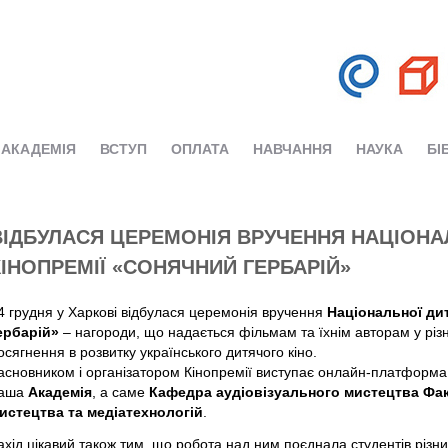
АКАДЕМІЯ
ВСТУП
ОПЛАТА
НАВЧАННЯ
НАУКА
БІ
ВІДБУЛАСЯ ЦЕРЕМОНІЯ ВРУЧЕННЯ НАЦІОНА
КІНОПРЕМІЇ «СОНЯЧНИЙ ГЕРБАРІЙ»
4 грудня у Харкові відбулася церемонія вручення
Національної дит
ербарій»
– нагороди, що надається фільмам та їхнім авторам у різн
осягнення в розвитку українського дитячого кіно.
асновником і організатором Кінопремії виступає онлайн-платформ
аша
Академія
, а саме
Кафедра аудіовізуального мистецтва Фак
истецтва та медіатехнологій
.
ахід цікавий також тим, що робота над ним поєднала студентів різних