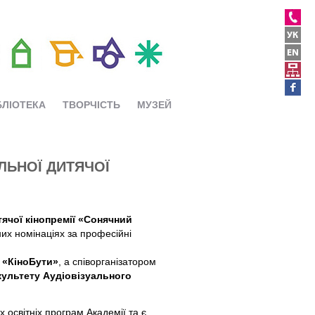
БЛІОТЕКА
ТВОРЧІСТЬ
МУЗЕЙ
ЛЬНОЇ ДИТЯЧОЇ
ячої кінопремії «Сонячний
их номінаціях за професійні
а
«КіноБути»
, а співорганізатором
ультету Аудіовізуального
 освітніх програм Академії та є