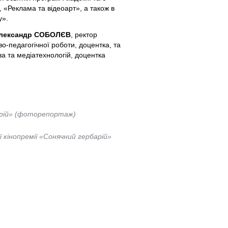
 «Реклама та відеоарт», а також в
у».
лександр СОБОЛЄВ
, ректор
о-педагогічної роботи, доцентка, та
ва та медіатехнологій, доцентка
барій» (фоторепортаж)
 кінопремії «Сонячний гербарій»