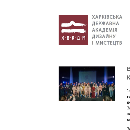
1
г
д
З
н
м
З