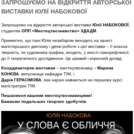
ЗАПРОШУЄМО НА ВІДКРИТТЯ АВТОРСЬКОЇ
ВИСТАВКИ ЮЛІЇ НАБОКОВОЇ
Запрошуємо на відкриття авторської виставки
Юлії НАБОКОВОЇ
,
студентки
ОПП «Мистецтвознавство» ХДАДМ
.
Прикметно, що пані Юлія незабаром виходить на захист
магістерського диплому і деякі роботи з цієї виставки – її власна
творчість, як художника-графіка, входять, у якості саморефлексії,
до її теоретичного дослідження. Це цікавий і корисний досвід.
Координаторки виставки
– мистецтвознавці –
Марина
КОНЄВА
, випускниця кафедри ТІМ, і
Дарія ГЕРАСІМОВА
, яка наразі навчається на першому курсі
магістратури ТІМ.
Пишаємося нашими мистецтвознавицями!
Бажаємо подальших творчих здобутків.