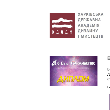
В
Д
г
Б