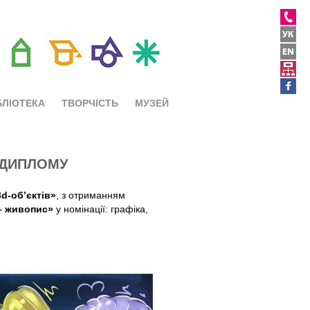
БЛІОТЕКА
ТВОРЧІСТЬ
МУЗЕЙ
 ДИПЛОМУ
d-обʼєктів»
, з отриманням
– живопис»
у номінації: графіка,