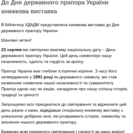
До Дня державного прапора України
книжкова виставка
В Бібліотеці ХДАДМ представлена книжкова виставка до Дня
державного прапору України.
Шановні читачі!
23 серпня
ми святкуємо важливу національну дату – День
державного прапору України. Цей день символізує нашу
незалежність, єдність та гордість за країну.
Прапор України має глибоке історичне коріння. З часу його
затвердження у
1991 році
як державного символу, він став
незмінним символом нашої незалежності та суверенітету.
Прапор єднає нас як націю, нагадуючи про нашу спільну історію,
традиції та цінності
Запрошуємо всіх приєднатися до святкування та відзначити цей
день разом з нами, відвідавши спеціальну книжкову виставку з
унікальною добіркою книг, які розкривають історію, символіку та
значення нашого державного прапору.
Бажаємо всім приємного святкування і гордості за нашу країну!