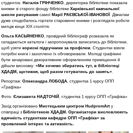
студенток.
Наталія ГРІНЧЕНКО
, директорка бібліотеки показала
книжки зі старого фонду бібліотеки
Харківської навчальної
школи рисування
самої
Марії РАЄВСЬКОЇ-ІВАНОВОЇ
. Дівчатам
дуже сподобалось гортати старовинні книжки і розглядати роботи
митців кінця ХІХ століття.
Ольга КАСЬЯНЕНКО
, провідний бібліограф розказала як
складаються каталоги і запропонувала записатись до бібліотеки,
щоб узяти
корисні підручники за профілем
. Студентки взяли
потрібні книги і захоплено їх обговорювали. Молоді графікині
були зачаровані декоративним оформленням приміщення й
дійшли висновку:
«Ми хочемо збиратись тут, в бібліотеці
ХДАДМ, щотижня, щоб разом готуватись до занять»
.
Репортаж:
Олександра ЛОБОДА
, студентка 1 курсу ОПП
«Графіка»
Фото:
Єлизавета НАДТОЧІЙ
, студентка 1 курсу ОПП «Графіка»
Захід організовано
Мистецьким центром HudpromArt
у
співпраці з
Бібліотекою ХДАДМ. Організатори висловлюють
вдячність студенткам кафедри ОПП «Графіка» за
проявлений інтерес та активність.