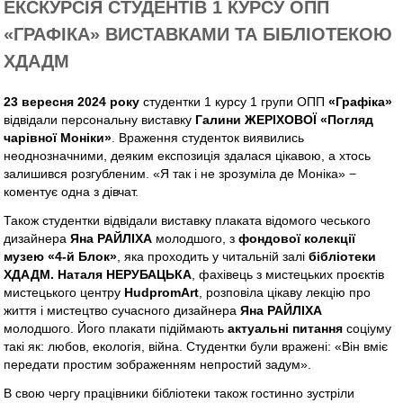
ЕКСКУРСІЯ СТУДЕНТІВ 1 КУРСУ ОПП
«ГРАФІКА» ВИСТАВКАМИ ТА БІБЛІОТЕКОЮ
ХДАДМ
23 вересня 2024 року
студентки 1 курсу 1 групи ОПП
«Графіка»
відвідали персональну виставку
Галини ЖЕРІХОВОЇ «Погляд
чарівної Моніки»
. Враження студенток виявились
неоднозначними, деяким експозиція здалася цікавою, а хтось
залишився розгубленим. «Я так і не зрозуміла де Моніка» −
коментує одна з дівчат.
Також студентки відвідали виставку плаката відомого чеського
дизайнера
Яна РАЙЛІХА
молодшого, з
фондової колекції
музею «4-й Блок»
, яка проходить у читальній залі
бібліотеки
ХДАДМ. Наталя НЕРУБАЦЬКА
, фахівець з мистецьких проєктів
мистецького центру
HudpromArt
, розповіла цікаву лекцію про
життя і мистецтво сучасного дизайнера
Яна РАЙЛІХА
молодшого. Його плакати підіймають
актуальні питання
соціуму
такі як: любов, екологія, війна. Студентки були вражені: «Він вміє
передати простим зображенням непростий задум».
В свою чергу працівники бібліотеки також гостинно зустріли