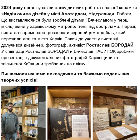
2024 року
організував виставку дитячих робіт та власної кераміки
«Надія очима дітей»
у місті
Амстердам, Нідерланди
. Роботи,
що виставляюлися були зроблені дітьми і Вячеславом у перші
місяці війни у харківському метрополітені, під обстрілами. Наразі,
виставка спрямована, розповісти європейцям про біль, який
пережили діти та місто Харків. Tакож до участі у виставці
долучився дизайнер, фотограф, активіст
Ростислав БОРОДАЙ
.
У співпраці Ростислав БОРОДАЙ й Вячеслав ПАСИНОК зробили
презентацію документальних фотографій Харківщини та
звільненої Київщини зроблених на плівку.
Пишаємося нашими викладачами та бажаємо подальших
творчих успіхів!