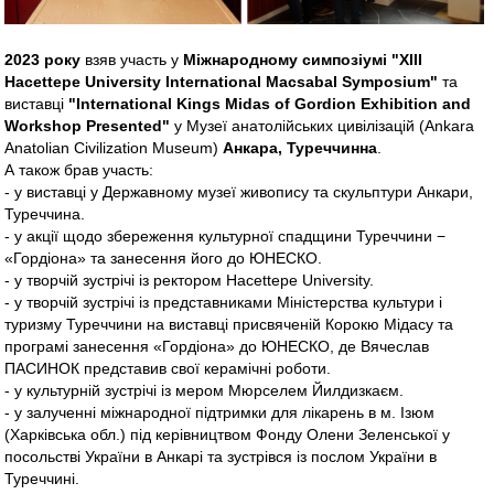
2023 року
взяв участь у
Міжнародному симпозіумі "XIII
Hacettepe University International Macsabal Symposium"
та
виставці
"International Kings Midas of Gordion Exhibition and
Workshop Presented"
у Музеї анатолійських цивілізацій (Ankara
Anatolian Civilization Museum)
Aнкара, Туреччинна
.
А також брав участь:
- у виставці у Державному музеї живопису та скульптури Анкари,
Туреччина.
- у акції щодо збереження культурної спадщини Туреччини −
«Гордіона» та занесення його до ЮНЕСКО.
- у творчій зустрічі із ректором Hacettepe University.
- у творчій зустрічі із представниками Міністерства культури і
туризму Туреччини на виставці присвяченій Корокю Мідасу та
програмі занесення «Гордіона» до ЮНЕСКО, де Вячеслав
ПАСИНОК представив свої керамічні роботи.
- у культурній зустрічі із мером Мюрселем Йилдизкаєм.
- у залученні міжнародної підтримки для лікарень в м. Ізюм
(Харківська обл.) під керівництвом Фонду Олени Зеленської у
посольстві України в Анкарі та зустрівся із послом України в
Туреччині.