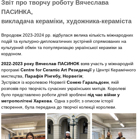
Звіт про творчу роботу Вячеслава
ПАСИНКА,
викладача кераміки, художника-кераміста
Впродовж 2023-2024 рр. відбулася велика кількість міжнародних
подій та культурно-дипломатичних зустрічей спрямованих на
культурний обмін та популяризацію української кераміки за
кордоном.
2022-2023 року Вячеслав ПАСИНОК
взяв участь у міжнародній
програмі
Centre for Ceramic Art Резиденції
у Центрі Керамічного
мистецтва,
Парафія Рінгебу, Норвегія
;
Зустрівся із королевою Норвегії
Сонею Гаральдсен
, якій
розповів про творчість сучасних українських митців. Королеві
було представлено роботи дітей зроблені
під час війни у
метрополітені Харкова
. Одна з робіт, з описом історії
створення, була передана до творчої колекції королеви.