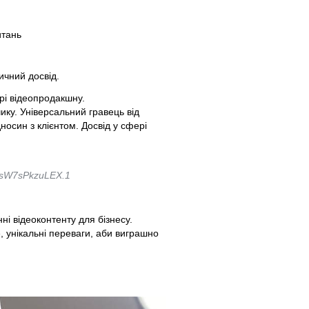
итань
ичний досвід.
рі відеопродакшну.
ику. Універсальний гравець від
осин з клієнтом. Досвід у сфері
BsW7sPkzuLEX.1
ні відеоконтенту для бізнесу.
, унікальні переваги, аби виграшно