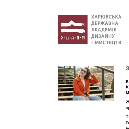
К
K
M
2
п
Т
Р
Р