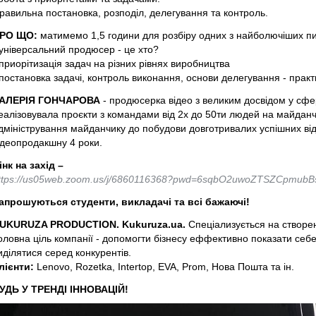
равильна постановка, розподіл, делегування та контроль.
РО ЩО:
матимемо 1,5 години для розбіру одних з найболючіших п
 універсальний продюсер - це хто?
 приорітизація задач на різних рівнях виробництва
 постановка задачі, контроль виконання, основи делегування - практ
АЛЕРІЯ ГОНЧАРОВА
- продюсерка відео з великим досвідом у сфе
еалізовувала проєкти з командами від 2х до 50ти людей на майданч
дміністрування майданчику до побудови довготривалих успішних відн
ідеопродакшну 4 роки.
інк на захід –
ttps://us05web.zoom.us/j/6860116368?pwd=6sqbO2uwoZTSZCpmub
апрошуються студенти, викладачі та всі бажаючі!
UKURUZA PRODUCTION. Kukuruza.ua.
Спеціализується на створен
оловна ціль компанії - допомогти бізнесу еффективно показати себе
иділятися серед конкурентів.
лієнти:
Lenovo, Rozetka, Intertop, EVA, Prom, Нова Пошта та ін.
УДЬ У ТРЕНДІ ІННОВАЦІЙ!