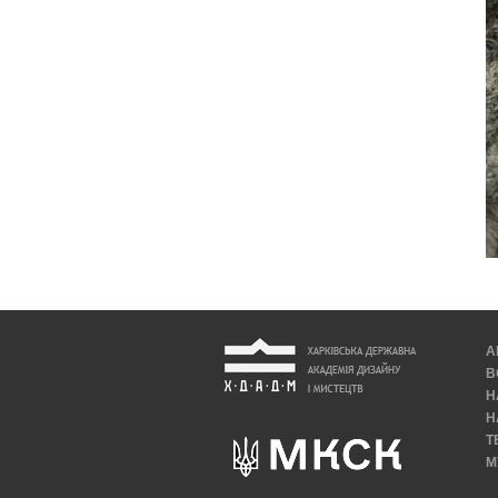
А
В
Н
Н
Т
М