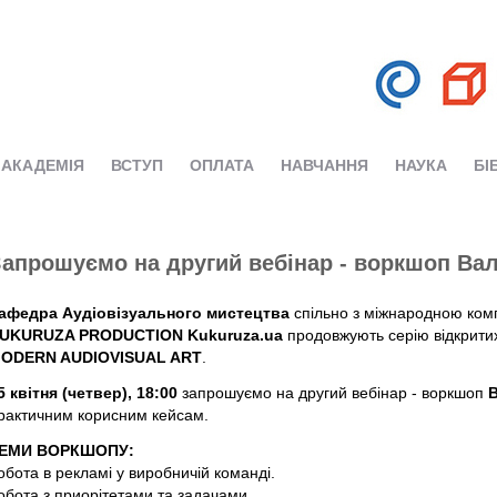
АКАДЕМІЯ
ВСТУП
ОПЛАТА
НАВЧАННЯ
НАУКА
БІ
Запрошуємо на другий вебінар - воркшоп Ва
афедра Aудiовiзуального мистецтва
спiльно з міжнародною ком
UKURUZA PRODUCTION Kukuruza.ua
продовжують серію відкритих
ODERN AUDIOVISUAL ART
.
5 квітня (четвер), 18:00
запрошуємо на другий вебінар - воркшоп
рактичним корисним кейсам.
ЕМИ ВОРКШОПУ:
обота в рекламі у виробничій команді.
обота з приорітетами та задачами.