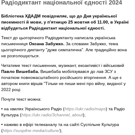
Радіодиктант національної єдності 2024
Бібліотека ХДАДМ повідомляє, що до Дня української
писемності й мови, у п’ятницю 25 жовтня об 11.00, в Україні
відбудеться Радіодиктант національної єдності.
Текст до цьогорічного Радіодиктанту написала українська
письменниця
Оксана Забужко.
За словами Забужко, тема
цьогорічного диктанту "дуже симпатична". Але традиційно вона
не розголошується.
Читатиме текст письменник, музикант, екоактивіст і військовий
Павло Вишебаба.
Вишебаба мобілізувався до лав ЗСУ з
початком повномасштабного російського вторгнення. А ще є
автором книги віршів "Тільки не пиши мені про війну, виданої у
2022 році.
Почути текст можна:
• на хвилях Українського Радіо (
https://ukr.radio/maps
) та Радіо
Культура (
https://ukr.radio/3channel_about
);
• наживо в ефірі телеканалу та на сайті Суспільне Культура
(
https://suspilne.media/culture/
);