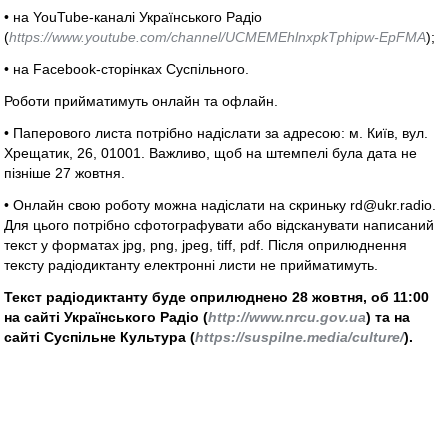
• на YouTube-каналі Українського Радіо
(
https://www.youtube.com/channel/UCMEMEhlnxpkTphipw-EpFMA
);
• на Facebook-сторінках Суспільного.
Роботи прийматимуть онлайн та офлайн.
• Паперового листа потрібно надіслати за адресою: м. Київ, вул.
Хрещатик, 26, 01001. Важливо, щоб на штемпелі була дата не
пізніше 27 жовтня.
• Онлайн свою роботу можна надіслати на скриньку rd@ukr.radio.
Для цього потрібно сфотографувати або відсканувати написаний
текст у форматах jpg, png, jpeg, tiff, pdf. Після оприлюднення
тексту радіодиктанту електронні листи не прийматимуть.
Текст радіодиктанту буде оприлюднено 28 жовтня, об 11:00
на сайті
Українського Радіо (
http://www.nrcu.gov.ua
) та на
сайті Суспільне Культура (
https://suspilne.media/culture/
).