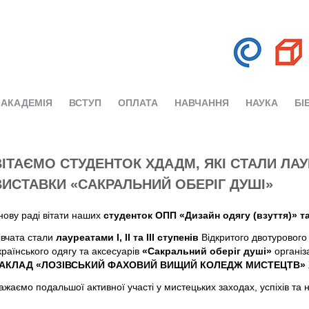
АКАДЕМІЯ
ВСТУП
ОПЛАТА
НАВЧАННЯ
НАУКА
БІ
ВІТАЄМО СТУДЕНТОК ХДАДМ, ЯКІ СТАЛИ ЛА
ВИСТАВКИ «САКРАЛЬНИЙ ОБЕРІГ ДУШІ»
нову раді вітати наших
студенток ОПП «Дизайн одягу (взуття)» та
івчата стали
лауреатами І, ІІ та ІІІ ступенів
Відкритого двотурового
країнського одягу та аксесуарів
«Сакральний оберіг душі»
організ
АКЛАД «ЛОЗІВСЬКИЙ ФАХОВИЙ ВИЩИЙ КОЛЕДЖ МИСТЕЦТВ» Х
ажаємо подальшої активної участі у мистецьких заходах, успіхів та 