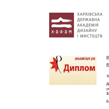
З
Д
у
З
Б