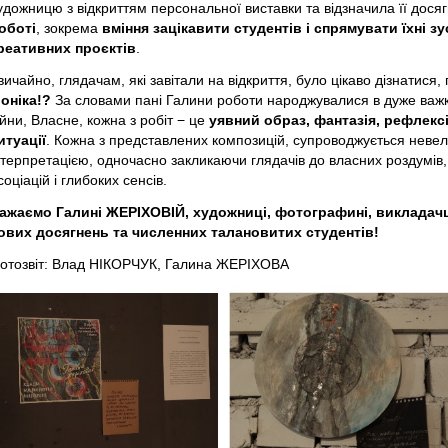
удожницю з відкриттям персональної виставки та відзначила її дося
оботі
, зокрема
вміння зацікавити студентів і спрямувати їхні 
реативних проєктів
.
вичайно, глядачам, які завітали на відкриття, було цікаво дізнатися,
оніка!?
За словами пані Галини роботи народжувалися в дуже важкі
ійни, Власне, кожна з робіт − це
уявний образ, фантазія, рефлексія
итуації
. Кожна з представлених композицій, супроводжується неве
нтерпретацією, одночасно закликаючи глядачів до власних роздумі
соціацій і глибоких сенсів.
ажаємо Галині ЖЕРІХОВІЙ, художниці, фотографині, викладачц
ових досягнень та численних талановитих студентів!
отозвіт: Влад НІКОРЧУК, Галина ЖЕРІХОВА