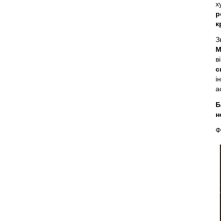
х
р
к
З
М
в
с
і
а
Б
н
Ф