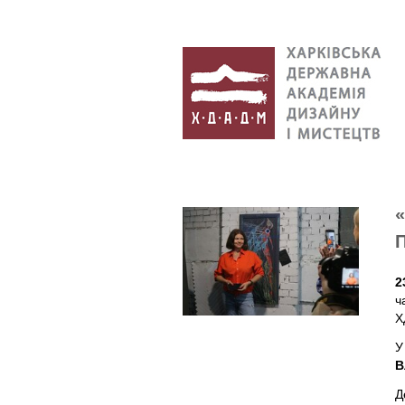
2
ч
Х
У
В
Д