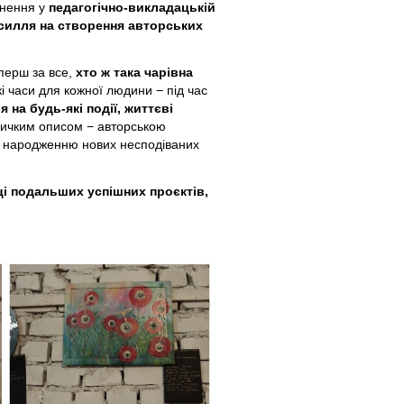
гнення у
педагогічно-викладацькій
зусилля на створення авторських
 перш за все,
хто ж така чарівна
 часи для кожної людини − під час
 на будь-які події, життєві
личким описом − авторською
в, народженню нових несподіваних
і подальших успішних проєктів,