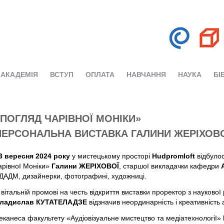
АКАДЕМІЯ
ВСТУП
ОПЛАТА
НАВЧАННЯ
НАУКА
БІ
«ПОГЛЯД ЧАРІВНОЇ МОНІКИ»
ПЕРСОНАЛЬНА ВИСТАВКА ГАЛИНИ ЖЕРІХОВ
3 вересня 2024 року
у мистецькому просторі
Hudpromloft
відбулос
арівної Моніки»
Галини ЖЕРІХОВОЇ
, старшої викладачки кафедри
ДАДМ, дизайнерки, фотографині, художниці.
 вітальній промові на честь відкриття виставки проректор з наукової
ладислав КУТАТЕЛАДЗЕ
відзначив неординарність і креативність 
еканеса факультету «Аудіовізуальне мистецтво та медіатехнології»