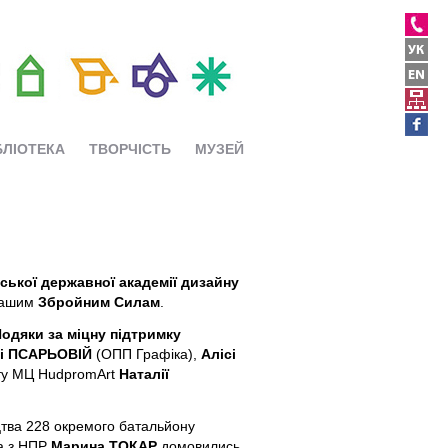
БЛІОТЕКА
ТВОРЧІСТЬ
МУЗЕЙ
ської державної академії дизайну
 нашим
Збройним Силам
.
одяки за міцну підтримку
і ПСАРЬОВІЙ
(ОПП Графіка),
Алісі
ту МЦ HudpromArt
Наталії
ицтва 228 окремого батальйону
а з НПР
Марина ТОКАР
домовились