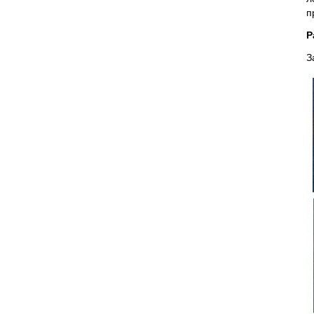
п
Р
З