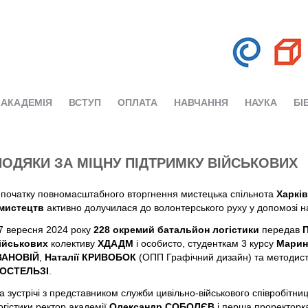
АКАДЕМІЯ
ВСТУП
ОПЛАТА
НАВЧАННЯ
НАУКА
БІ
ПОДЯКИ ЗА МІЦНУ ПІДТРИМКУ ВІЙСЬКОВИХ
 початку повномасштабного вторгнення мистецька спільнота
Харків
 мистецтв
активно долучилася до волонтерського руху у допомозі
7 вересня 2024 року
228 окремий батальйон логістики
передав
П
ійськових
колективу
ХДАДМ
і особисто, студенткам 3 курсу
Марин
ВАНОВІЙ
,
Наталії КРИВОБОК
(ОПП Графічний дизайн) та методис
ОСТЕЛЬЗІ
.
а зустрічі з представником служби цивільно-військового співробітн
огістики ректор академії
Олександр СОБОЛЄВ
і перша проректорк