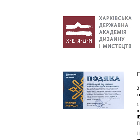
З
і
1
в
І
П
Н
л