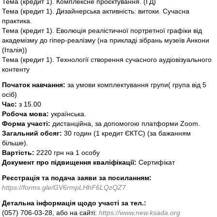
Тема (кредит 1). Комплексне проєктування. (ГД)
Тема (кредит 1). Дизайнерська активність: витоки. Сучасна
практика.
Тема (кредит 1). Еволюція реалістичної портретної графіки від
академізму до гіпер-реалізму (на прикладі зібрань музеїв Анкони
(Італія))
Тема (кредит 1). Технології створення сучасного аудіовізуального
контенту
Початок навчання:
за умови комплектування групи( група від 5
осіб)
Час:
з 15.00
Робоча мова:
українська.
Форма участі:
дистанційна, за допомогою платформи Zoom.
Загальний обсяг:
30 годин (1 кредит ЄКТС) (за бажанням
більше).
Вартість:
2220 грн на 1 особу
Документ про підвищення кваліфікації:
Сертифікат
Реєстрація та подача заяви за посиланням:
https://forms.gle/GV6rmpLHhF6LQzQZ7
Детальна інформація щодо участі за тел.:
(057) 706-03-28, або на сайті:
https://www.new.ksada.org