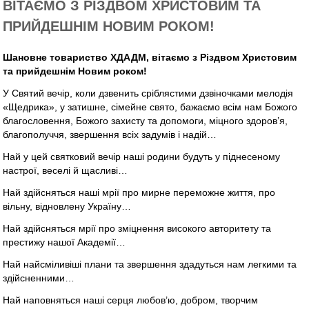
ВІТАЄМО З РІЗДВОМ ХРИСТОВИМ ТА
ПРИЙДЕШНІМ НОВИМ РОКОМ!
Шановне товариство ХДАДМ, вітаємо з Різдвом Христовим
та прийдешнім Новим роком!
У Святий вечір, коли дзвенить сріблястими дзвіночками мелодія
«Щедрика», у затишне, сімейне свято, бажаємо всім нам Божого
благословення, Божого захисту та допомоги, міцного здоров’я,
благополуччя, звершення всіх задумів і надій…
Най у цей святковий вечір наші родини будуть у піднесеному
настрої, веселі й щасливі…
Най здійсняться наші мрії про мирне переможне життя, про
вільну, відновлену Україну…
Най здійсняться мрії про зміцнення високого авторитету та
престижу нашої Академії…
Най найсміливіші плани та звершення здадуться нам легкими та
здійсненними…
Най наповняться наші серця любов’ю, добром, творчим