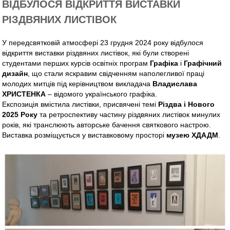
ВІДБУЛОСЯ ВІДКРИТТЯ ВИСТАВКИ
РІЗДВЯНИХ ЛИСТІВОК
У передсвятковій атмосфері 23 грудня 2024 року відбулося
відкриття виставки різдвяних листівок, які були створені
студентами перших курсів освітніх програм
Графіка
і
Графічний
дизайн
, що стали яскравим свідченням наполегливої праці
молодих митців під керівництвом викладача
Владислава
ХРИСТЕНКА
– відомого українського графіка.
Експозиція вмістила листівки, присвячені темі
Різдва і Нового
2025 Року
та ретроспективу частину різдвяних листівок минулих
років, які транслюють авторське бачення святкового настрою.
Виставка розміщується у виставковому просторі
музею ХДАДМ
.