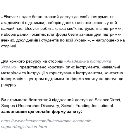
«Elsevier надає безкоштовний доступ до своїх інструментів
академічної підтримки, наборів даних і освітніх рішень у цей
важкий час. Elsevier робить кілька своїх інструментів підтримки,
наборів даних і освітніх платформ безплатними для підтримки
вчених, дослідників і студентів по всій Україні», – наголошено на
сторінці.
Для кожного ресурсу на сторінці
«Академічна підтримка
України»
представлено короткий опис інструмента, навчальні
матеріали та інструкції з користування інструментом, контактна
інформація з центром підтримки та форма запиту на доступ до
ресурсу.
Ви отримаєте безплатний віддалений доступ до ScienceDirect,
Scopus і Researcher Discovery, SciVal і Funding Institutional
заповнивши цю онлайн-форму запиту:
https://www.elsevier.com/hubs/ukraine-academic-
support/registration-form